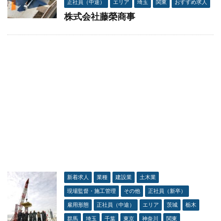
正社員（中途）
エリア
埼玉
関東
おすすめ求人
株式会社藤榮商事
新着求人
業種
建設業
土木業
現場監督・施工管理
その他
正社員（新卒）
雇用形態
正社員（中途）
エリア
茨城
栃木
群馬
埼玉
千葉
東京
神奈川
関東