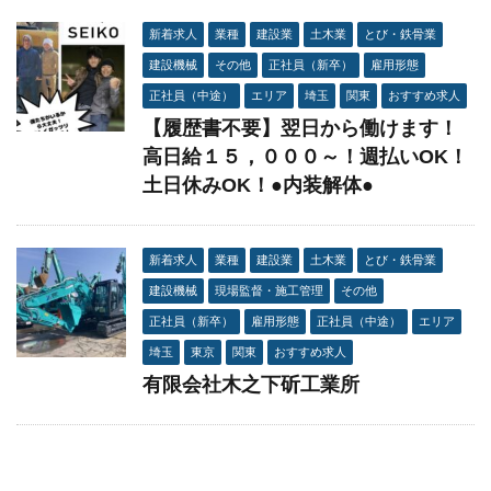
新着求人
業種
建設業
土木業
とび・鉄骨業
建設機械
その他
正社員（新卒）
雇用形態
正社員（中途）
エリア
埼玉
関東
おすすめ求人
【履歴書不要】翌日から働けます！
高日給１５，０００～！週払いOK！
土日休みOK！●内装解体●
新着求人
業種
建設業
土木業
とび・鉄骨業
建設機械
現場監督・施工管理
その他
正社員（新卒）
雇用形態
正社員（中途）
エリア
埼玉
東京
関東
おすすめ求人
有限会社木之下斫工業所