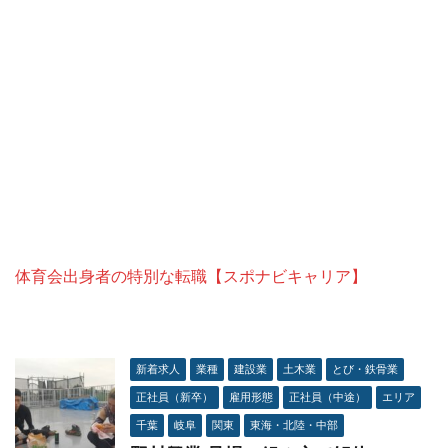
体育会出身者の特別な転職【スポナビキャリア】
新着求人
業種
建設業
土木業
とび・鉄骨業
正社員（新卒）
雇用形態
正社員（中途）
エリア
千葉
岐阜
関東
東海・北陸・中部