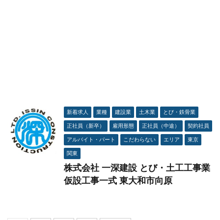
新着求人
業種
建設業
土木業
とび・鉄骨業
正社員（新卒）
雇用形態
正社員（中途）
契約社員
アルバイト・パート
こだわらない
エリア
東京
関東
株式会社 一深建設 とび・土工工事業
仮設工事一式 東大和市向原