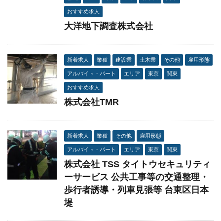
おすすめ求人
大洋地下調査株式会社
新着求人
業種
建設業
土木業
その他
雇用形態
アルバイト・パート
エリア
東京
関東
おすすめ求人
株式会社TMR
新着求人
業種
その他
雇用形態
アルバイト・パート
エリア
東京
関東
株式会社 TSS タイトウセキュリティ
ーサービス 公共工事等の交通整理・
歩行者誘導・列車見張等 台東区日本
堤