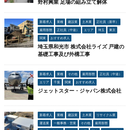
野村興業 足場の組み立て解体
新着求人
業種
建設業
土木業
正社員（新卒）
雇用形態
正社員（中途）
エリア
埼玉
東京
関東
おすすめ求人
埼玉県和光市 株式会社ライズ 戸建の
基礎工事及び外構工事
新着求人
業種
その他
雇用形態
正社員（中途）
エリア
千葉
関東
おすすめ求人
ジェットスター・ジャパン株式会社
新着求人
業種
建設業
土木業
リサイクル業
運送業
一般事務・営業
その他
雇用形態