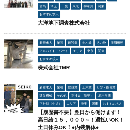
群馬
埼玉
千葉
東京
神奈川
関東
おすすめ求人
大洋地下調査株式会社
新着求人
業種
建設業
土木業
その他
雇用形態
アルバイト・パート
エリア
東京
関東
おすすめ求人
株式会社TMR
新着求人
業種
建設業
土木業
とび・鉄骨業
建設機械
その他
正社員（新卒）
雇用形態
正社員（中途）
エリア
埼玉
関東
おすすめ求人
【履歴書不要】翌日から働けます！
高日給１５，０００～！週払いOK！
土日休みOK！●内装解体●