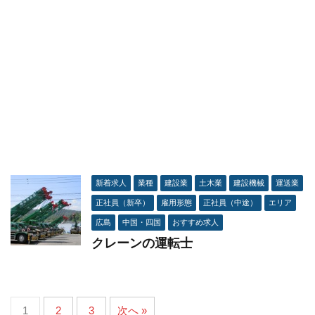
新着求人
業種
建設業
土木業
建設機械
運送業
正社員（新卒）
雇用形態
正社員（中途）
エリア
広島
中国・四国
おすすめ求人
クレーンの運転士
1
2
3
次へ »