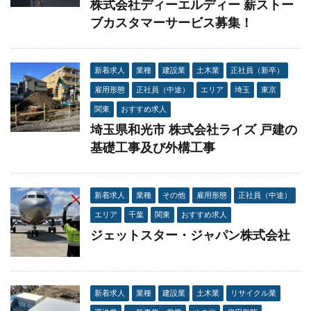
株式会社ディーエルディー 薪ストー
ブカスタマーサービス募集！
新着求人
業種
建設業
土木業
正社員（新卒）
雇用形態
正社員（中途）
エリア
埼玉
東京
関東
おすすめ求人
埼玉県和光市 株式会社ライズ 戸建の
基礎工事及び外構工事
新着求人
業種
その他
雇用形態
正社員（中途）
エリア
千葉
関東
おすすめ求人
ジェットスター・ジャパン株式会社
新着求人
業種
建設業
土木業
リサイクル業