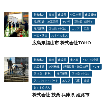
新着求人
業種
建設業
管工事業
建設機械
現場監督・施工管理
その他
正社員（新卒）
雇用形態
正社員（中途）
エリア
広島
中国・四国
おすすめ求人
広島県福山市 株式会社TOHO
新着求人
業種
建設業
土木業
とび・鉄骨業
管工事業
建設機械
現場監督・施工管理
その他
正社員（新卒）
雇用形態
正社員（中途）
アルバイト・パート
エリア
兵庫
近畿
おすすめ求人
株式会社 扶桑 兵庫県 姫路市