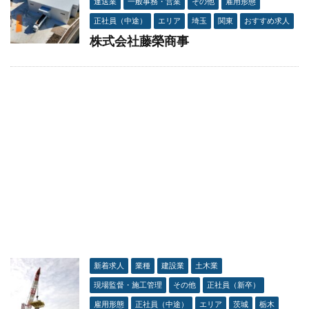
運送業
一般事務・営業
その他
雇用形態
正社員（中途）
エリア
埼玉
関東
おすすめ求人
株式会社藤榮商事
新着求人
業種
建設業
土木業
現場監督・施工管理
その他
正社員（新卒）
雇用形態
正社員（中途）
エリア
茨城
栃木