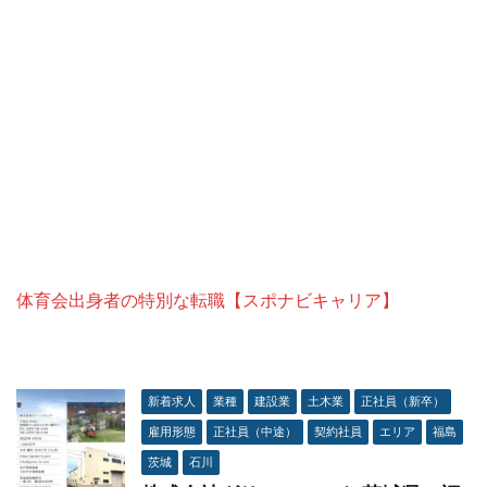
体育会出身者の特別な転職【スポナビキャリア】
新着求人
業種
建設業
土木業
正社員（新卒）
雇用形態
正社員（中途）
契約社員
エリア
福島
茨城
石川