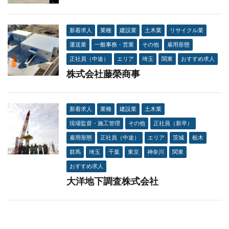
新着求人
業種
建設業
土木業
リサイクル業
運送業
一般事務・営業
その他
雇用形態
正社員（中途）
エリア
埼玉
関東
おすすめ求人
株式会社藤榮商事
新着求人
業種
建設業
土木業
現場監督・施工管理
その他
正社員（新卒）
雇用形態
正社員（中途）
エリア
茨城
栃木
群馬
埼玉
千葉
東京
神奈川
関東
おすすめ求人
大洋地下調査株式会社