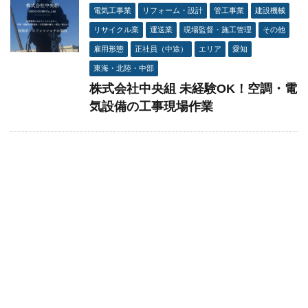
電気工事業
リフォーム・設計
管工事業
建設機械
リサイクル業
運送業
現場監督・施工管理
その他
雇用形態
正社員（中途）
エリア
愛知
東海・北陸・中部
株式会社中央組 未経験OK！空調・電
気設備の工事現場作業