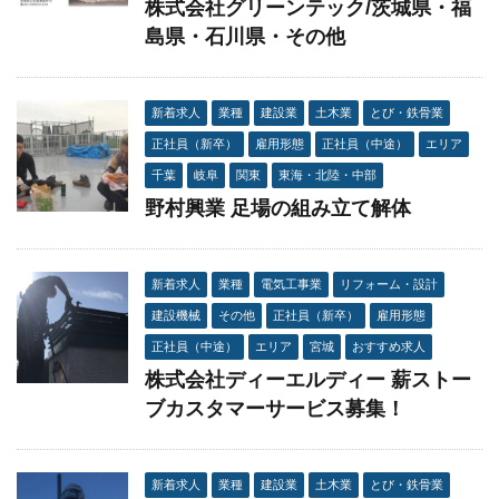
株式会社グリーンテック/茨城県・福
島県・石川県・その他
新着求人
業種
建設業
土木業
とび・鉄骨業
正社員（新卒）
雇用形態
正社員（中途）
エリア
千葉
岐阜
関東
東海・北陸・中部
野村興業 足場の組み立て解体
新着求人
業種
電気工事業
リフォーム・設計
建設機械
その他
正社員（新卒）
雇用形態
正社員（中途）
エリア
宮城
おすすめ求人
株式会社ディーエルディー 薪ストー
ブカスタマーサービス募集！
新着求人
業種
建設業
土木業
とび・鉄骨業