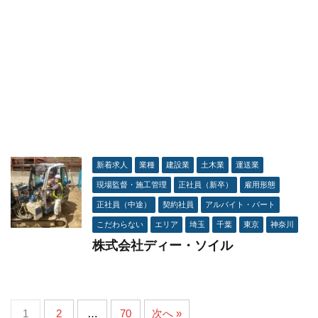
新着求人
業種
建設業
土木業
運送業
現場監督・施工管理
正社員（新卒）
雇用形態
正社員（中途）
契約社員
アルバイト・パート
こだわらない
エリア
埼玉
千葉
東京
神奈川
株式会社ディー・ソイル
1
2
…
70
次へ »