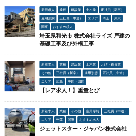
新着求人
業種
建設業
土木業
正社員（新卒）
雇用形態
正社員（中途）
エリア
埼玉
東京
関東
おすすめ求人
埼玉県和光市 株式会社ライズ 戸建の
基礎工事及び外構工事
新着求人
業種
建設業
土木業
とび・鉄骨業
その他
正社員（新卒）
雇用形態
正社員（中途）
エリア
広島
中国・四国
【レア求人！】重量とび
新着求人
業種
その他
雇用形態
正社員（中途）
エリア
千葉
関東
おすすめ求人
ジェットスター・ジャパン株式会社