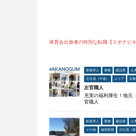
体育会出身者の特別な転職【スポナビ
新着求人
業種
建設業
土
正社員（中途）
エリア
京都
左官職人
充実の福利厚生！地元
官職人
新着求人
業種
建設業
土
その他
雇用形態
正社員（新