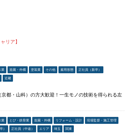
キャリア】
木業
造園・外構
塗装業
その他
雇用形態
正社員（新卒）
近畿
（京都・山科）の方大歓迎！一生モノの技術を得られる左
木業
とび・鉄骨業
造園・外構
リフォーム・設計
現場監督・施工管理
卒）
正社員（中途）
エリア
埼玉
関東