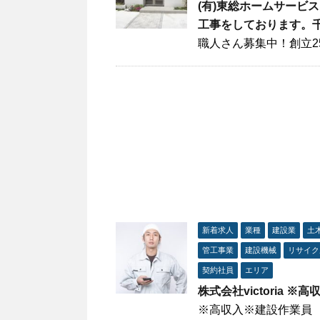
(有)東総ホームサービ
工事をしております。
職人さん募集中！創立2
新着求人
業種
建設業
土
管工事業
建設機械
リサイク
契約社員
エリア
株式会社victoria 
※高収入※建設作業員 