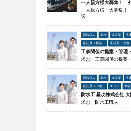
一人親方様大募集！ 
一人親方様 大募集！
辺
新着求人
業種
建設業
土
正社員（新卒）
正社員（中途
工事関係の提案・管理
求む、工事関係の提案
新着求人
業種
建設業
土
正社員（中途）
エリア
大阪
防水工 星功株式会社 
求む、防水工職人