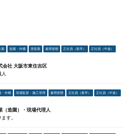
木業
造園・外構
塗装業
雇用形態
正社員（新卒）
正社員（中途）
式会社 大阪市東住吉区
職人
園・外構
現場監督・施工管理
雇用形態
正社員（新卒）
正社員（中途）
業（造園）・現場代理人
けます。