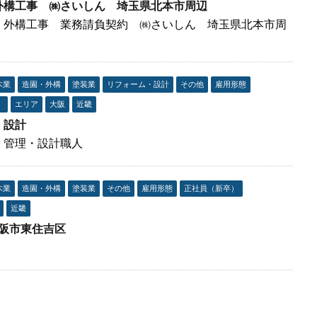
外構工事 ㈱さいしん 埼玉県北本市周辺
 外構工事 業務請負契約 ㈱さいしん 埼玉県北本市周
木業
造園・外構
塗装業
リフォーム・設計
その他
雇用形態
）
エリア
大阪
近畿
・設計
・管理・設計職人
木業
造園・外構
塗装業
その他
雇用形態
正社員（新卒）
近畿
大阪市東住吉区