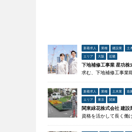
新着求人
業種
建設業
土
エリア
大阪
近畿
下地補修工事業 星功株
求む、下地補修工事業
新着求人
業種
土木業
造
エリア
東京
関東
関東緑花株式会社 建設
資格を活かして長く働