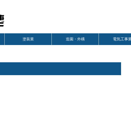
塗装業
造園・外構
電気工事