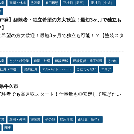
木業
造園・外構
塗装業
雇用形態
正社員（新卒）
正社員（中途）
東
松戸発】経験者・独立希望の方大歓迎！最短3ヶ月で独立も
フ】
立希望の方大歓迎！最短3ヶ月で独立も可能！？【塗装スタ
木業
とび・鉄骨業
造園・外構
建設機械
現場監督・施工管理
その他
社員（中途）
契約社員
アルバイト・パート
こだわらない
エリア
城県牛久市
経験者でも高月収スタート！仕事量も◎安定して稼ぎたい
木業
造園・外構
塗装業
その他
雇用形態
正社員（新卒）
関東