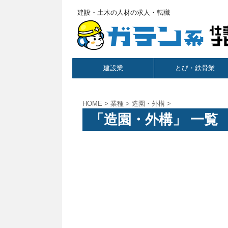
建設・土木の人材の求人・転職
建設業
とび・鉄骨業
HOME
>
業種
>
造園・外構
>
「造園・外構」 一覧