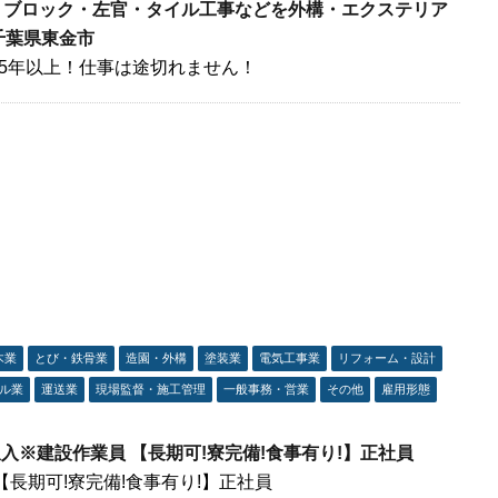
ス ブロック・左官・タイル工事などを外構・エクステリア
千葉県東金市
5年以上！仕事は途切れません！
木業
とび・鉄骨業
造園・外構
塗装業
電気工事業
リフォーム・設計
ル業
運送業
現場監督・施工管理
一般事務・営業
その他
雇用形態
※高収入※建設作業員 【長期可!寮完備!食事有り!】正社員
【長期可!寮完備!食事有り!】正社員