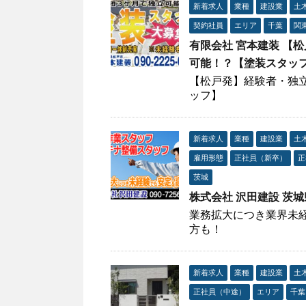
新着求人
業種
建設業
土
契約社員
エリア
千葉
関
有限会社 宮本建装 【
可能！？【塗装スタッ
【松戸発】経験者・独
ッフ】
新着求人
業種
建設業
土
雇用形態
正社員（新卒）
正
茨城
株式会社 沢田建設 茨
業務拡大につき業界未
方も！
新着求人
業種
建設業
土
正社員（中途）
エリア
千葉