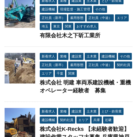
新着求人
業種
建設業
土木業
とび・鉄骨業
建設機械
現場監督・施工管理
その他
正社員（新卒）
雇用形態
正社員（中途）
エリア
埼玉
東京
関東
おすすめ求人
有限会社木之下斫工業所
新着求人
業種
建設業
土木業
建設機械
その他
正社員（新卒）
雇用形態
正社員（中途）
契約社員
エリア
千葉
関東
株式会社 明建 車両系建設機械・重機
オペレーター経験者 募集
新着求人
業種
建設業
土木業
とび・鉄骨業
建設機械
契約社員
エリア
兵庫
近畿
株式会社K-Recks 【未経験者歓迎】
建設作業スタッフ大募集 兵庫県神戸