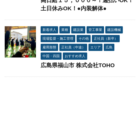
高日給１５，０００～！週払いOK！
土日休みOK！●内装解体●
新着求人
業種
建設業
管工事業
建設機械
現場監督・施工管理
その他
正社員（新卒）
雇用形態
正社員（中途）
エリア
広島
中国・四国
おすすめ求人
広島県福山市 株式会社TOHO