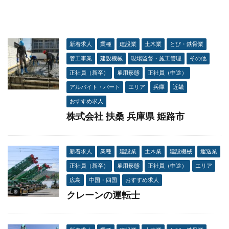
新着求人
業種
建設業
土木業
とび・鉄骨業
管工事業
建設機械
現場監督・施工管理
その他
正社員（新卒）
雇用形態
正社員（中途）
アルバイト・パート
エリア
兵庫
近畿
おすすめ求人
株式会社 扶桑 兵庫県 姫路市
新着求人
業種
建設業
土木業
建設機械
運送業
正社員（新卒）
雇用形態
正社員（中途）
エリア
広島
中国・四国
おすすめ求人
クレーンの運転士