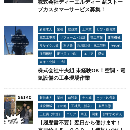
株式会社ディーエルディー 薪ストー
ブカスタマーサービス募集！
新着求人
業種
建設業
土木業
とび・鉄骨業
電気工事業
リフォーム・設計
管工事業
建設機械
リサイクル業
運送業
現場監督・施工管理
その他
雇用形態
正社員（中途）
エリア
愛知
東海・北陸・中部
株式会社中央組 未経験OK！空調・電
気設備の工事現場作業
新着求人
業種
建設業
土木業
とび・鉄骨業
建設機械
その他
正社員（新卒）
雇用形態
正社員（中途）
エリア
埼玉
関東
おすすめ求人
【履歴書不要】翌日から働けます！