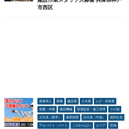
市西区
新着求人
業種
建設業
土木業
とび・鉄骨業
造園・外構
建設機械
現場監督・施工管理
その他
正社員（新卒）
雇用形態
正社員（中途）
契約社員
アルバイト・パート
こだわらない
エリア
茨城