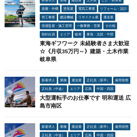
造園・外構
塗装業
電気工事業
リフォーム・設計
管工事業
建設機械
リサイクル業
運送業
現場監督・施工管理
一般事務・営業
その他
契約社員
エリア
岐阜
東海・北陸・中部
東海ギフワーク 未経験者さま大歓迎
☆《月収35万円～》建築・土木作業
岐阜県
新着求人
業種
運送業
正社員（新卒）
雇用形態
正社員（中途）
エリア
広島
中国・四国
大型運転手のお仕事です 明和運送 広
島市南区
新着求人
業種
運送業
正社員（新卒）
雇用形態
正社員（中途）
エリア
広島
中国・四国