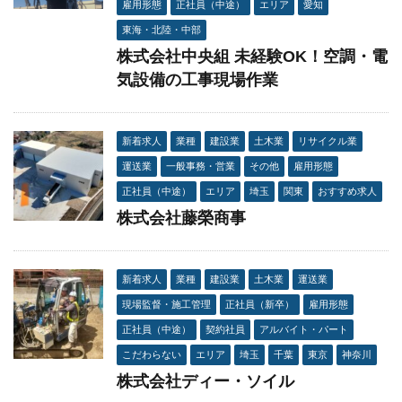
雇用形態
正社員（中途）
エリア
愛知
東海・北陸・中部
株式会社中央組 未経験OK！空調・電
気設備の工事現場作業
新着求人
業種
建設業
土木業
リサイクル業
運送業
一般事務・営業
その他
雇用形態
正社員（中途）
エリア
埼玉
関東
おすすめ求人
株式会社藤榮商事
新着求人
業種
建設業
土木業
運送業
現場監督・施工管理
正社員（新卒）
雇用形態
正社員（中途）
契約社員
アルバイト・パート
こだわらない
エリア
埼玉
千葉
東京
神奈川
株式会社ディー・ソイル