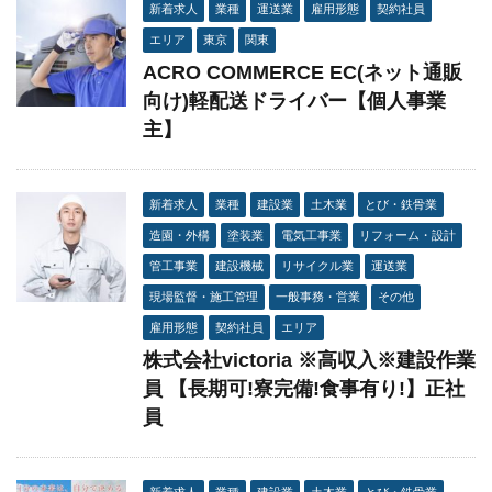
新着求人
業種
運送業
雇用形態
契約社員
エリア
東京
関東
ACRO COMMERCE EC(ネット通販
向け)軽配送ドライバー【個人事業
主】
新着求人
業種
建設業
土木業
とび・鉄骨業
造園・外構
塗装業
電気工事業
リフォーム・設計
管工事業
建設機械
リサイクル業
運送業
現場監督・施工管理
一般事務・営業
その他
雇用形態
契約社員
エリア
株式会社victoria ※高収入※建設作業
員 【長期可!寮完備!食事有り!】正社
員
新着求人
業種
建設業
土木業
とび・鉄骨業