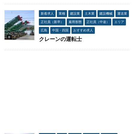
新着求人
業種
建設業
土木業
建設機械
運送業
正社員（新卒）
雇用形態
正社員（中途）
エリア
広島
中国・四国
おすすめ求人
クレーンの運転士