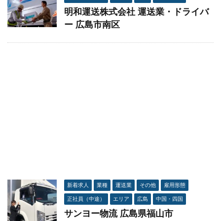
明和運送株式会社 運送業・ドライバ
ー 広島市南区
新着求人
業種
運送業
その他
雇用形態
正社員（中途）
エリア
広島
中国・四国
サンヨー物流 広島県福山市