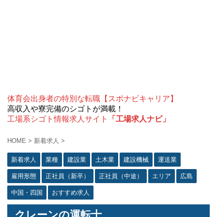
体育会出身者の特別な転職【スポナビキャリア】
高収入や寮完備のシゴトが満載！
工場系シゴト情報求人サイト
「工場求人ナビ」
HOME
>
新着求人
>
新着求人
業種
建設業
土木業
建設機械
運送業
雇用形態
正社員（新卒）
正社員（中途）
エリア
広島
中国・四国
おすすめ求人
クレーンの運転士