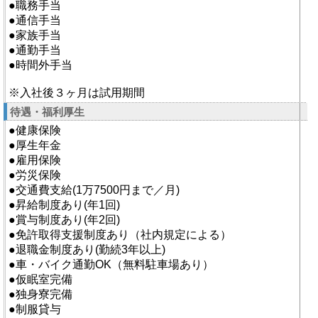
●職務手当
●通信手当
●家族手当
●通勤手当
●時間外手当
※入社後３ヶ月は試用期間
待遇・福利厚生
●健康保険
●厚生年金
●雇用保険
●労災保険
●交通費支給(1万7500円まで／月)
●昇給制度あり(年1回)
●賞与制度あり(年2回)
●免許取得支援制度あり（社内規定による）
●退職金制度あり(勤続3年以上)
●車・バイク通勤OK（無料駐車場あり）
●仮眠室完備
●独身寮完備
●制服貸与