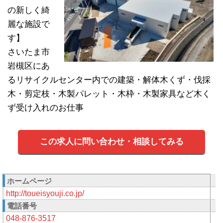
の新しく綺
麗な施設で
す】
さいたま市
岩槻区にあ
るリサイクルセンター内での建築・解体木くず・伐採
木・剪定枝・木製パレット・木枠・木製家具など木く
ず受け入れのお仕事
この求人に問い合わせ・相談してみる
ホームページ
http://toueisyouji.co.jp/
電話番号
048-876-3517