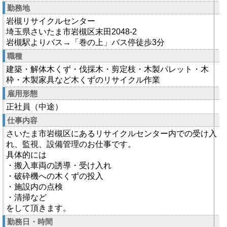
勤務地
岩槻リサイクルセンター
埼玉県さいたま市岩槻区末田2048-2
岩槻駅よりバス→「巻の上」バス停徒歩3分
職種
建築・解体木くず・伐採木・剪定枝・木製パレット・木
枠・木製家具など木くずのリサイクル作業
雇用形態
正社員（中途）
仕事内容
さいたま市岩槻区にあるリサイクルセンター内での受け入
れ、監視、設備管理のお仕事です。
具体的には
・搬入車両の誘導・受け入れ
・破砕機への木くずの投入
・施設内の点検
・清掃など
をして頂きます。
勤務日・時間