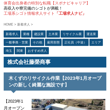
体育会出身者の特別な転職【スポナビキャリア】
高収入や寮完備のシゴトが満載！
工場系シゴト情報求人サイト
「工場求人ナビ」
HOME
>
新着求人
>
新着求人
業種
建設業
土木業
リサイクル業
運送業
一般事務・営業
その他
雇用形態
正社員（中途）
エリア
埼玉
関東
おすすめ求人
株式会社藤榮商事
木くずのリサイクル作業【2023年1月オープ
ンの新しく綺麗な施設です】
【2023年1
月オープン