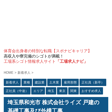
体育会出身者の特別な転職【スポナビキャリア】
高収入や寮完備のシゴトが満載！
工場系シゴト情報求人サイト
「工場求人ナビ」
HOME
>
新着求人
>
新着求人
業種
建設業
土木業
雇用形態
正社員（新卒）
正社員（中途）
エリア
埼玉
東京
関東
おすすめ求人
埼玉県和光市 株式会社ライズ 戸建の
基礎工事及び外構工事