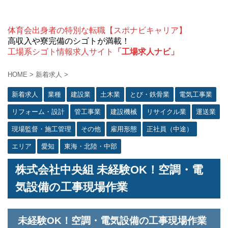
体育会出身者の特別な転職【スポナビキャリア】
高収入や寮完備のシゴトが満載！
工場系シゴト情報求人サイト
「工場求人ナビ」
HOME
>
新着求人
>
新着求人
業種
建設業
土木業
とび・鉄骨業
電気工事業
リフォーム・設計
管工事業
建設機械
リサイクル業
運送業
現場監督・施工管理
その他
雇用形態
正社員（中途）
エリア
愛知
東海・北陸・中部
株式会社中央組 未経験OK！空調・電
気設備の工事現場作業
未経験OK！空調・電気設備の工事現場作業