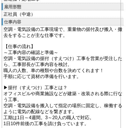
雇用形態
正社員（中途）
仕事内容
空調・電気設備の工事現場で、重量物の据付及び搬入・撤
去をすることが主な仕事です。
【仕事の流れ】
～工事内容の確認と準備～
空調・電気設備の据付（すえつけ）工事を営業が受注した
ら、工事部長が工事内容を検討。
職人の人数、車の種類や台数を決めてくれます！
手順に応じて資材の準備を行います。
▶据付（すえつけ）工事とは？
オフィスビルや商業施設などが建築・改装される際に行な
う工事。
空調・電気設備を搬入して指定の場所に固定し、稼働する
ように電気の配線などを繋ぎます。
工期は1日～4週間。3～20人の職人で対応。
1日10件前後の工事を請け負っています。