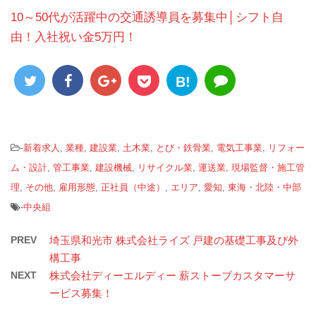
10～50代が活躍中の交通誘導員を募集中│シフト自
由！入社祝い金5万円！
B!
-
新着求人
,
業種
,
建設業
,
土木業
,
とび・鉄骨業
,
電気工事業
,
リフォー
ム・設計
,
管工事業
,
建設機械
,
リサイクル業
,
運送業
,
現場監督・施工管
理
,
その他
,
雇用形態
,
正社員（中途）
,
エリア
,
愛知
,
東海・北陸・中部
-
中央組
PREV
埼玉県和光市 株式会社ライズ 戸建の基礎工事及び外
構工事
NEXT
株式会社ディーエルディー 薪ストーブカスタマーサ
ービス募集！