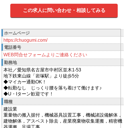
この求人に問い合わせ・相談してみる
ホームページ
https://chuogumi.com/
電話番号
WEB問合せフォームよりご連絡ください
勤務地
本社／愛知県名古屋市中村区並木1-53
地下鉄東山線「岩塚駅」より徒歩5分
◆マイカー通勤OK！
◆転勤なし じっくり腰を落ち着けて働けます♪
◆U・Iターン歓迎です！
職種
建設業
重量物の搬入据付，機械器具設置工事，機械諸設備解体，
建物解体，アスベスト除去，産業廃棄物収集運搬，精密機
器運搬，足場工事