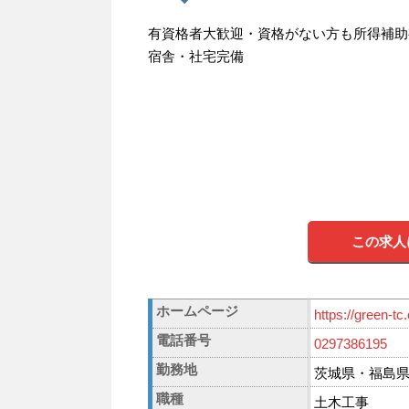
有資格者大歓迎・資格がない方も所得補助
宿舎・社宅完備
この求人
ホームページ
https://green-t
電話番号
0297386195
勤務地
茨城県・福島
職種
土木工事