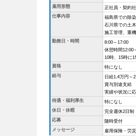
雇用形態
正社員・契約
仕事内容
福島県での除染
石川県での土
施工管理、重
勤務日・時間
8:00～17:00
休憩時間12:00～
10時、15時に
資格
特になし
給与
日給1.4万円～2
賞与別途支給
実績や状況に
待遇・福利厚生
特になし
休日・休暇
完全週休2日制
応募
随時受付
メッセージ
雇用保険・労