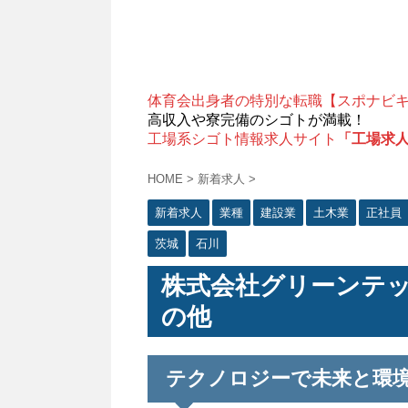
体育会出身者の特別な転職【スポナビ
高収入や寮完備のシゴトが満載！
工場系シゴト情報求人サイト
「工場求
HOME
>
新着求人
>
新着求人
業種
建設業
土木業
正社員
茨城
石川
株式会社グリーンテッ
の他
テクノロジーで未来と環