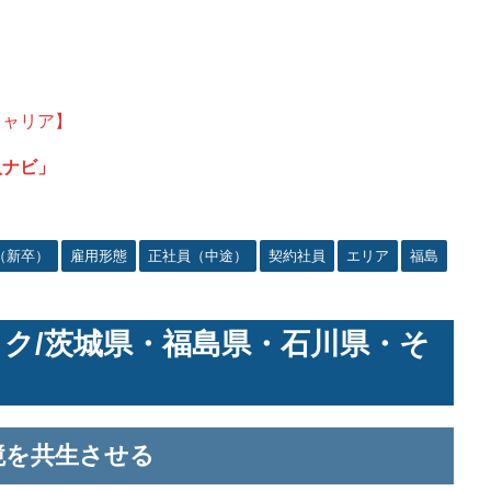
キャリア】
人ナビ」
（新卒）
雇用形態
正社員（中途）
契約社員
エリア
福島
ク/茨城県・福島県・石川県・そ
境を共生させる