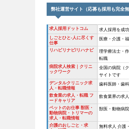
弊社運営サイト（応募も採用も完全
求人採用ドットコム
求人採用を成
しごとひと-人に尽くす
医療・介護・福
仕事
リハビリナビ/リハナビ
理学療法士・作
転職
病院求人検索｜クリニ
全国の病院（
ックワーク
サイトです
デンタルクリニック求
歯科医師・歯
人・転職情報
飲食業の求人・転職 フ
飲食業界の求人
ードキャリア
ペットのお仕事 獣医・
獣医・動物病
動物病院・トリマーの
求人・転職情報
介護のおしごと・求
無料求人 介護