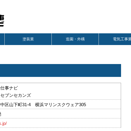
塗装業
造園・外構
電気工事
系仕事ナビ
社セブンセカンズ
中区山下町31-4 横浜マリンスクウェア305
発
.jp/