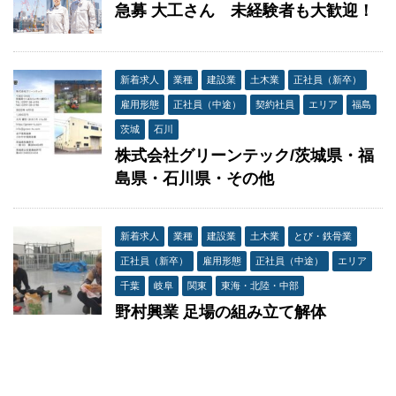
急募 大工さん 未経験者も大歓迎！
新着求人
業種
建設業
土木業
正社員（新卒）
雇用形態
正社員（中途）
契約社員
エリア
福島
茨城
石川
株式会社グリーンテック/茨城県・福
島県・石川県・その他
新着求人
業種
建設業
土木業
とび・鉄骨業
正社員（新卒）
雇用形態
正社員（中途）
エリア
千葉
岐阜
関東
東海・北陸・中部
野村興業 足場の組み立て解体