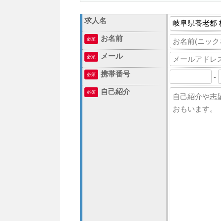
求人名
お名前
必須
メール
必須
携帯番号
必須
-
自己紹介
必須