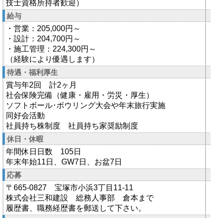
技士資格所持者歓迎）
給与
・営業：205,000円～
・設計：204,700円～
・施工管理：224,300円～
（経験により優遇します）
待遇・福利厚生
賞与年2回 計2ヶ月
社会保険完備（健康・雇用・労災・厚生）
ソフトボール･ボウリング大会や年末旅行実施
同好会活動
社員持ち株制度 社員持ち家奨励制度
休日・休暇
年間休日日数 105日
年末年始11日、GW7日、お盆7日
応募
〒665-0827 宝塚市小浜3丁目11-11
株式会社三和建設 総務人事部 倉本まで
履歴書、職務経歴書を郵送して下さい。