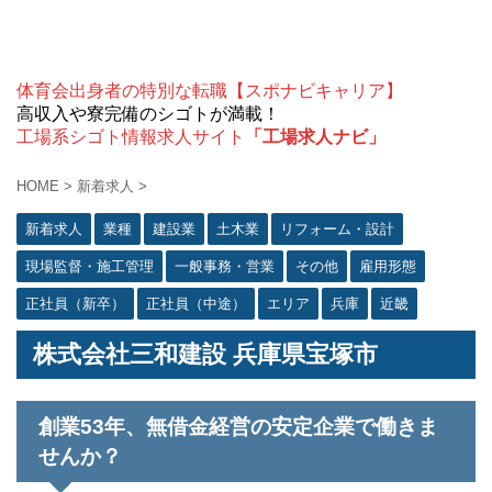
体育会出身者の特別な転職【スポナビキャリア】
高収入や寮完備のシゴトが満載！
工場系シゴト情報求人サイト
「工場求人ナビ」
HOME
>
新着求人
>
新着求人
業種
建設業
土木業
リフォーム・設計
現場監督・施工管理
一般事務・営業
その他
雇用形態
正社員（新卒）
正社員（中途）
エリア
兵庫
近畿
株式会社三和建設 兵庫県宝塚市
創業53年、無借金経営の安定企業で働きま
せんか？