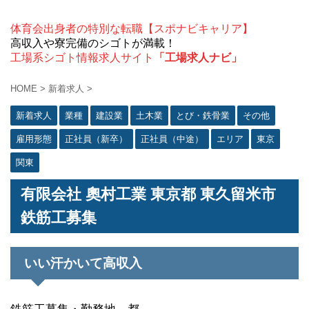
体育会出身者の特別な転職【スポナビキャリア】
高収入や寮完備のシゴトが満載！
工場系シゴト情報求人サイト
「工場求人ナビ」
HOME
>
新着求人
>
新着求人
業種
建設業
土木業
とび・鉄骨業
その他
雇用形態
正社員（新卒）
正社員（中途）
エリア
東京
関東
有限会社 奧村工業 東京都 東久留米市
鉄筋工募集
いい汗かいて高収入