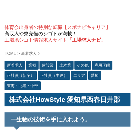
体育会出身者の特別な転職【スポナビキャリア】
高収入や寮完備のシゴトが満載！
工場系シゴト情報求人サイト
「工場求人ナビ」
HOME
>
新着求人
>
新着求人
業種
建設業
土木業
その他
雇用形態
正社員（新卒）
正社員（中途）
エリア
愛知
東海・北陸・中部
株式会社HowStyle 愛知県西春日井郡
一生物の技術を手に入れよう。