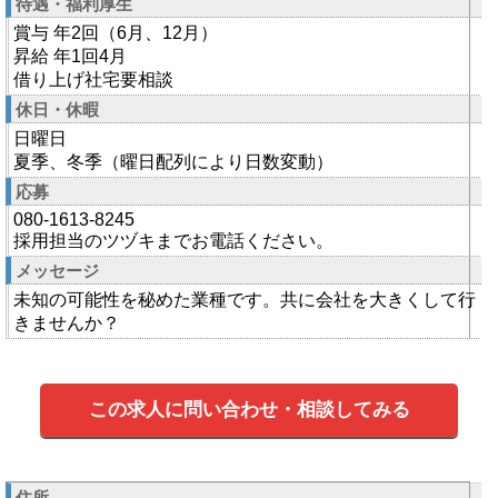
待遇・福利厚生
賞与 年2回（6月、12月）
昇給 年1回4月
借り上げ社宅要相談
休日・休暇
日曜日
夏季、冬季（曜日配列により日数変動）
応募
080-1613-8245
採用担当のツヅキまでお電話ください。
メッセージ
未知の可能性を秘めた業種です。共に会社を大きくして行
きませんか？
この求人に問い合わせ・相談してみる
住所