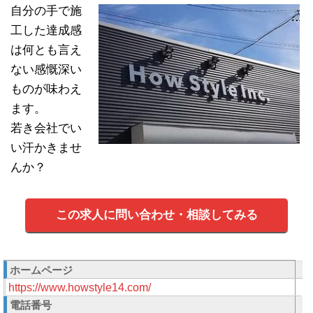
自分の手で施
工した達成感
は何とも言え
ない感慨深い
ものが味わえ
ます。
若き会社でい
い汗かきませ
んか？
この求人に問い合わせ・相談してみる
ホームページ
https://www.howstyle14.com/
電話番号