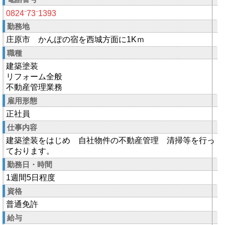
0824⁻73⁻1393
勤務地
庄原市 かんぽの宿を西城方面に1Kｍ
職種
建築塗装
リフォーム全般
不動産管理業務
雇用形態
正社員
仕事内容
建築塗装をはじめ 自社物件の不動産管理 清掃等を行っ
ております。
勤務日・時間
1週間5日程度
資格
普通免許
給与