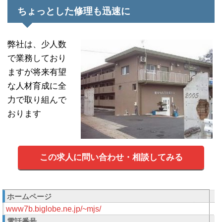
ちょっとした修理も迅速に
弊社は、少人数
で業務しており
ますが将来有望
な人材育成に全
力で取り組んで
おります
この求人に問い合わせ・相談してみる
ホームページ
www7b.biglobe.ne.jp/~mjs/
電話番号