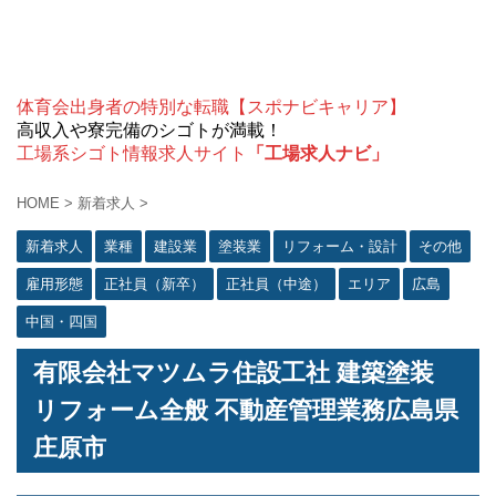
体育会出身者の特別な転職【スポナビキャリア】
高収入や寮完備のシゴトが満載！
工場系シゴト情報求人サイト
「工場求人ナビ」
HOME
>
新着求人
>
新着求人
業種
建設業
塗装業
リフォーム・設計
その他
雇用形態
正社員（新卒）
正社員（中途）
エリア
広島
中国・四国
有限会社マツムラ住設工社 建築塗装
リフォーム全般 不動産管理業務広島県
庄原市