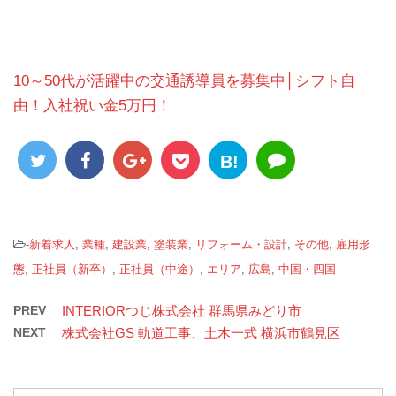
10～50代が活躍中の交通誘導員を募集中│シフト自
由！入社祝い金5万円！
B!
-
新着求人
,
業種
,
建設業
,
塗装業
,
リフォーム・設計
,
その他
,
雇用形
態
,
正社員（新卒）
,
正社員（中途）
,
エリア
,
広島
,
中国・四国
PREV
INTERIORつじ株式会社 群馬県みどり市
NEXT
株式会社GS 軌道工事、土木一式 横浜市鶴見区