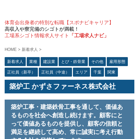
体育会出身者の特別な転職【スポナビキャリア】
高収入や寮完備のシゴトが満載！
工場系シゴト情報求人サイト
「工場求人ナビ」
HOME
>
新着求人
>
新着求人
業種
建設業
とび・鉄骨業
その他
雇用形態
正社員（新卒）
正社員（中途）
エリア
千葉
関東
築炉工 かずさファーネス株式会社
築炉工事・建築鉄骨工事を通して、価値あ
るものを社会へ創造し続けます。顧客にと
って価値あるものを提供し、顧客の信頼と
満足を継続して高め、常に誠実に考え行動