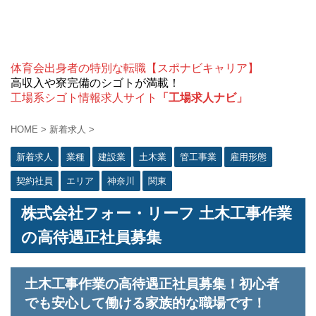
体育会出身者の特別な転職【スポナビキャリア】
高収入や寮完備のシゴトが満載！
工場系シゴト情報求人サイト
「工場求人ナビ」
HOME
>
新着求人
>
新着求人
業種
建設業
土木業
管工事業
雇用形態
契約社員
エリア
神奈川
関東
株式会社フォー・リーフ 土木工事作業
の高待遇正社員募集
土木工事作業の高待遇正社員募集！初心者
でも安心して働ける家族的な職場です！