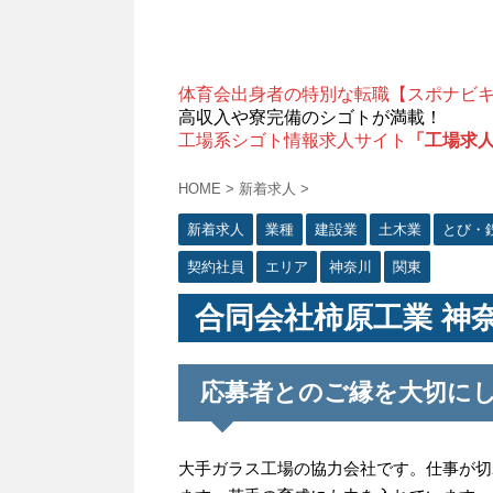
体育会出身者の特別な転職【スポナビ
高収入や寮完備のシゴトが満載！
工場系シゴト情報求人サイト
「工場求
HOME
>
新着求人
>
新着求人
業種
建設業
土木業
とび・
契約社員
エリア
神奈川
関東
合同会社柿原工業 神
応募者とのご縁を大切に
大手ガラス工場の協力会社です。仕事が切