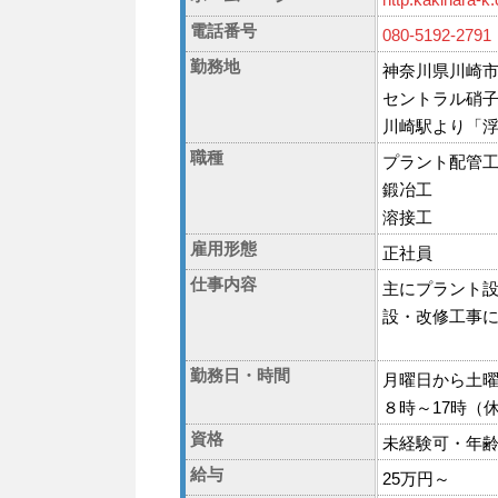
電話番号
080-5192-2791
勤務地
神奈川県川崎市
セントラル硝
川崎駅より「浮
職種
プラント配管
鍛冶工
溶接工
雇用形態
正社員
仕事内容
主にプラント
設・改修工事
勤務日・時間
月曜日から土
８時～17時（
資格
未経験可・年
給与
25万円～