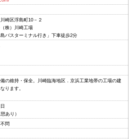
川崎区浮島町10－２
子（株）川崎工場
島バスターミナル行き」下車徒歩2分
工
設備の維持・保全。川崎臨海地区．京浜工業地帯の工場の建
になります。
曜日
休憩あり）
齢不問