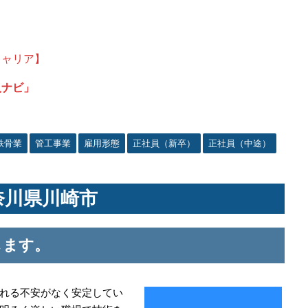
キャリア】
人ナビ」
鉄骨業
管工事業
雇用形態
正社員（新卒）
正社員（中途）
奈川県川崎市
します。
れる不安がなく安定してい