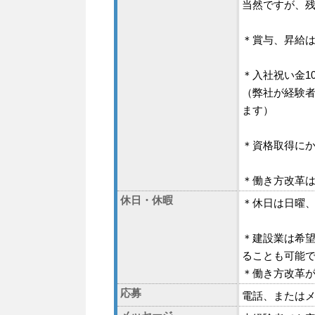
当然ですが、
＊賞与、昇給は
＊入社祝い金1
（弊社が経験者
ます）
＊資格取得に
＊働き方改革
休日・休暇
＊休日は日曜、
＊建設業は希
ることも可能
＊働き方改革
応募
電話、または