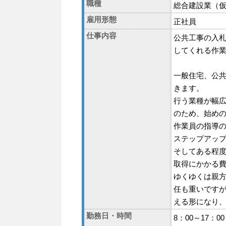
職種
総合建設業（
雇用形態
正社員
仕事内容
公共工事の入
してくれる作
一般住宅、公
きます。
行う業種が幅
のため、始め
作業員の指導
ステップアッ
そしてある程
取得にかかる
ゆくゆくは親
任も重いです
える形になり
勤務日・時間
8：00～17：