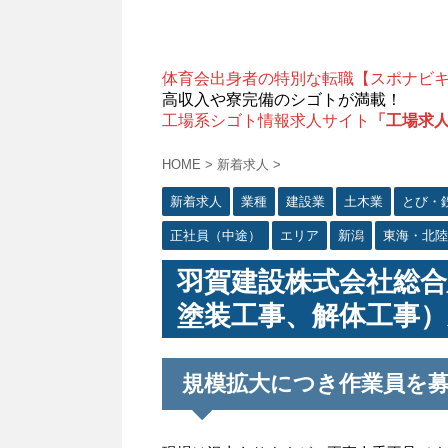
体育会出身者の特別な転職【スポナビ
高収入や寮完備のシゴトが満載！
工場系シゴト情報求人サイト
「工場求
HOME
>
新着求人
>
新着求人
業種
建設業
土木業
とび・
正社員（中途）
エリア
新潟
東海・北陸
羽賀建設株式会社総合
塗装工事、解体工事）
規模拡大につき作業員を