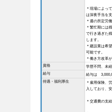
＊現場によっ
は深夜手当を
＊週の所定労
＊繁忙期には残
で行き過ぎた
します。
＊建設業は希
可能です。
＊働き方改革
資格
学歴不問、未
給与
給与は 3,000
待遇・福利厚生
＊雇用保険、
入しており、
＊交通費の支給は