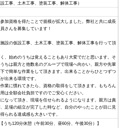
仮設工事、土木工事、塗装工事、解体工事）
札参加資格を得たことで規模が拡大しました。弊社と共に成長
業員さんを募集しています！
共施設の仮設工事、土木工事、塗装工事、解体工事を行って頂
広く、始めのうちは覚えることもあり大変でだと思います。そ
のうちは親方と他数名のグループで現場へ向かい、親方や先輩
の下で簡単な作業をして頂きます。出来ることからひとつずつ
プが出来る環境です。
度作業に慣れてきたら、資格の取得をして頂きます。もちろん
費用は全額会社負担ですのでご安心ください。
方になって頂き、現場を任せられるようになります。親方は責
が、足場の組立が完了した時など、自分のやったことが目に見
、得られる達成感も大きいです。
00【うち120分休憩（午前30分、昼60分、午後30分）】