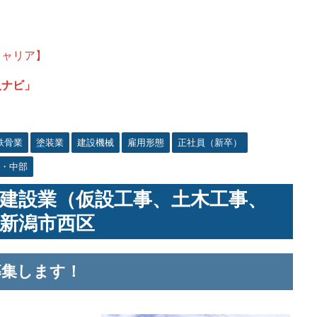
キャリア】
人ナビ」
鉄骨業
塗装業
建設機械
雇用形態
正社員（新卒）
・中部
建設業（仮設工事、土木工事、
新潟市西区
募集します！