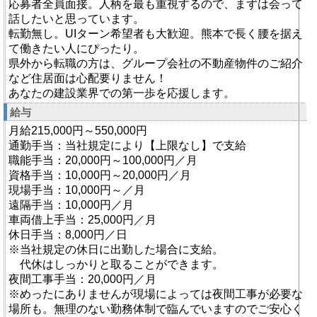
応募者全員面接。人柄を最も重視するので、まずは会って
話したいと思っています。
転勤無し。UIターン希望者も大歓迎。熊本で長く腰を据え
て働きたい人にぴったり。
県外から転職の方は、グループ会社の不動産物件のご紹介
など住居面は心配要りません！
あなたの建設業界での第一歩を応援します。
給与
月給215,000円～550,000円
通勤手当：当社規定により【上限なし】で支給
職能手当：20,000円～100,000円／月
資格手当：10,000円～20,000円／月
現場手当：10,000円～／月
遠隔手当：10,000円／月
車両借上手当：25,000円／月
休日手当：8,000円／日
※当社規定の休日に出勤した場合に支給。
代休はしっかりと取ることができます。
夜間工事手当：20,000円／月
※めったにありませんが現場によっては夜間工事が必要な
場所も。無理のない勤務体制で臨んでいますのでご安心く