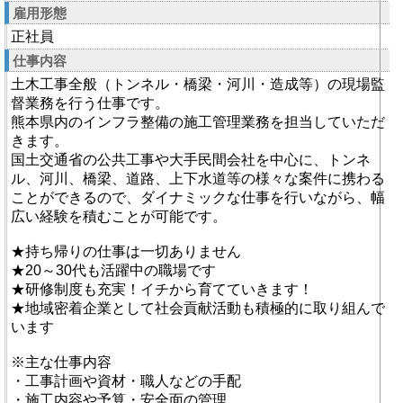
雇用形態
正社員
仕事内容
土木工事全般（トンネル・橋梁・河川・造成等）の現場監
督業務を行う仕事です。
熊本県内のインフラ整備の施工管理業務を担当していただ
きます。
国土交通省の公共工事や大手民間会社を中心に、トンネ
ル、河川、橋梁、道路、上下水道等の様々な案件に携わる
ことができるので、ダイナミックな仕事を行いながら、幅
広い経験を積むことが可能です。
★持ち帰りの仕事は一切ありません
★20～30代も活躍中の職場です
★研修制度も充実！イチから育てていきます！
★地域密着企業として社会貢献活動も積極的に取り組んで
います
※主な仕事内容
・工事計画や資材・職人などの手配
・施工内容や予算・安全面の管理