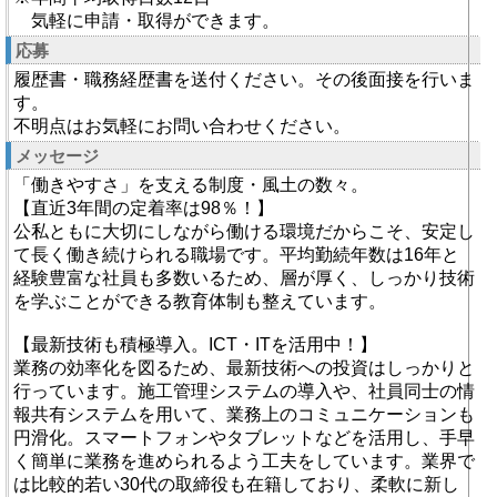
気軽に申請・取得ができます。
応募
履歴書・職務経歴書を送付ください。その後面接を行いま
す。
不明点はお気軽にお問い合わせください。
メッセージ
「働きやすさ」を支える制度・風土の数々。
【直近3年間の定着率は98％！】
公私ともに大切にしながら働ける環境だからこそ、安定し
て長く働き続けられる職場です。平均勤続年数は16年と
経験豊富な社員も多数いるため、層が厚く、しっかり技術
を学ぶことができる教育体制も整えています。
【最新技術も積極導入。ICT・ITを活用中！】
業務の効率化を図るため、最新技術への投資はしっかりと
行っています。施工管理システムの導入や、社員同士の情
報共有システムを用いて、業務上のコミュニケーションも
円滑化。スマートフォンやタブレットなどを活用し、手早
く簡単に業務を進められるよう工夫をしています。業界で
は比較的若い30代の取締役も在籍しており、柔軟に新し