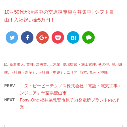
10～50代が活躍中の交通誘導員を募集中│シフト自
由！入社祝い金5万円！
B!
-
新着求人
,
業種
,
建設業
,
土木業
,
現場監督・施工管理
,
その他
,
雇用形
態
,
正社員（新卒）
,
正社員（中途）
,
エリア
,
熊本
,
九州・沖縄
PREV
エヌ・ビービーテクノス株式会社「電話・電気工事エ
ンジニア」千葉県流山市
NEXT
Forty-One 福井県敦賀市原子力発電所プラント内の作
業