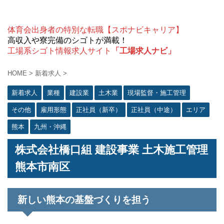
体育会出身者の特別な転職【スポナビキャリア】
高収入や寮完備のシゴトが満載！
工場系シゴト情報求人サイト
「工場求人ナビ」
HOME
>
新着求人
>
新着求人
業種
建設業
土木業
現場監督・施工管理
その他
雇用形態
正社員（新卒）
正社員（中途）
エリア
熊本
九州・沖縄
株式会社橋口組 建設事業 土木施工管理
熊本市南区
新しい熊本の基盤づくりを担う