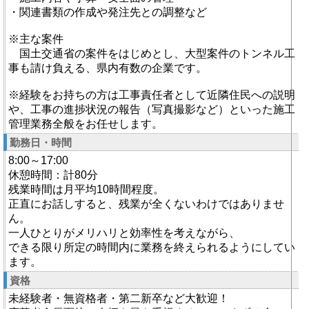
・関連書類の作成や発注先との調整など
※主な案件
国土交通省の案件をはじめとし、大型案件のトンネル工
事も請け負える、県内有数の企業です。
※経験をお持ちの方は工事責任者として近隣住民への説明
や、工事の進捗状況の報告（写真撮影など）といった施工
管理業務全般をお任せします。
勤務日・時間
8:00～17:00
休憩時間：計80分
残業時間は月平均10時間程度。
正直にお話しすると、残業が全くないわけではありませ
ん。
一人ひとりがメリハリと効率性を考えながら、
できる限り所定の時間内に業務を終えられるようにしてい
ます。
資格
未経験者・無資格者・第二新卒など大歓迎！