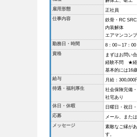
解体工、斫工
雇用形態
正社員
仕事内容
鉄骨・RC SR
内装解体
エアマンコン
勤務日・時間
8：00～17：0
資格
まずはお問い
経験不問 ★
基本的には16
給与
月給：300,00
待遇・福利厚生
社会保険完備
社宅あり
休日・休暇
日曜日・祝日・
応募
メール、また
メッセージ
素敵なご縁が
す。