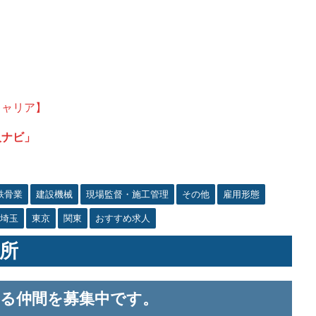
キャリア】
人ナビ」
鉄骨業
建設機械
現場監督・施工管理
その他
雇用形態
埼玉
東京
関東
おすすめ求人
所
ける仲間を募集中です。