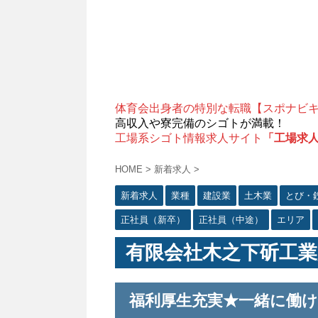
体育会出身者の特別な転職【スポナビ
高収入や寮完備のシゴトが満載！
工場系シゴト情報求人サイト
「工場求
HOME
>
新着求人
>
新着求人
業種
建設業
土木業
とび・
正社員（新卒）
正社員（中途）
エリア
有限会社木之下斫工業
福利厚生充実★一緒に働