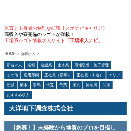
体育会出身者の特別な転職【スポナビキャリア】
高収入や寮完備のシゴトが満載！
工場系シゴト情報求人サイト
「工場求人ナビ」
HOME
>
新着求人
>
新着求人
業種
建設業
土木業
現場監督・施工管理
その他
雇用形態
正社員（新卒）
正社員（中途）
エリア
茨城
栃木
群馬
埼玉
千葉
東京
神奈川
関東
おすすめ求人
大洋地下調査株式会社
【急募！】未経験から地質のプロを目指し