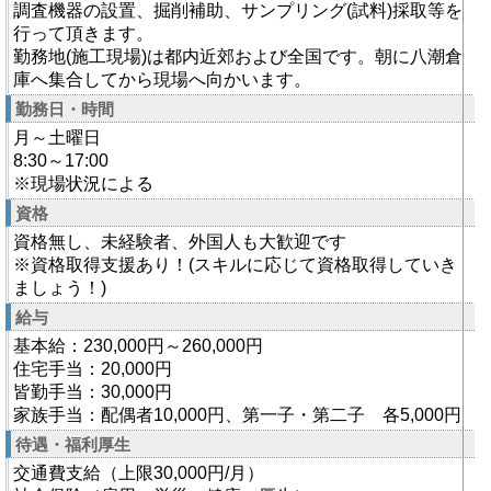
調査機器の設置、掘削補助、サンプリング(試料)採取等を
行って頂きます。
勤務地(施工現場)は都内近郊および全国です。朝に八潮倉
庫へ集合してから現場へ向かいます。
勤務日・時間
月～土曜日
8:30～17:00
※現場状況による
資格
資格無し、未経験者、外国人も大歓迎です
※資格取得支援あり！(スキルに応じて資格取得していき
ましょう！)
給与
基本給：230,000円～260,000円
住宅手当：20,000円
皆勤手当：30,000円
家族手当：配偶者10,000円、第一子・第二子 各5,000円
待遇・福利厚生
交通費支給（上限30,000円/月）