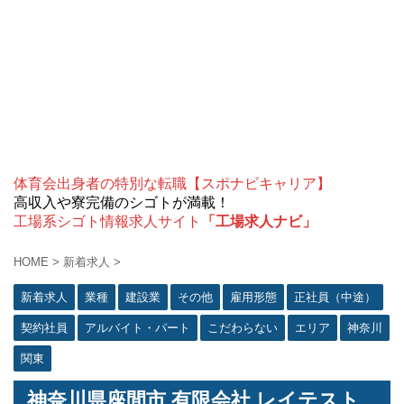
体育会出身者の特別な転職【スポナビキャリア】
高収入や寮完備のシゴトが満載！
工場系シゴト情報求人サイト
「工場求人ナビ」
HOME
>
新着求人
>
新着求人
業種
建設業
その他
雇用形態
正社員（中途）
契約社員
アルバイト・パート
こだわらない
エリア
神奈川
関東
神奈川県座間市 有限会社 レイテスト