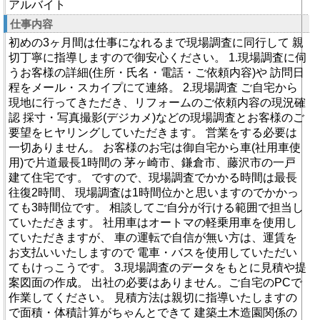
アルバイト
仕事内容
初めの3ヶ月間は仕事になれるまで現場調査に同行して 親
切丁寧に指導しますので御安心ください。 1.現場調査に伺
うお客様の詳細(住所・氏名・電話・ご依頼内容)や 訪問日
程をメール・スカイプにて連絡。 2.現場調査 ご自宅から
現地に行ってきただき、リフォームのご依頼内容の現況確
認 採寸・写真撮影(デジカメ)などの現場調査とお客様のご
要望をヒヤリングしていただきます。 営業をする必要は
一切ありません。 お客様のお宅は御自宅から車(社用車使
用)で片道最長1時間の 茅ヶ崎市、鎌倉市、藤沢市の一戸
建て住宅です。 ですので、現場調査でかかる時間は最長
往復2時間、 現場調査は1時間位かと思いますのでかかっ
ても3時間位です。 相談してご自分が行ける範囲で担当し
ていただきます。 社用車はオートマの軽乗用車を使用し
ていただきますが、 車の運転で自信が無い方は、運賃を
お支払いいたしますので 電車・バスを使用していただい
てもけっこうです。 3.現場調査のデータをもとに見積や提
案図面の作成。 出社の必要はありません。ご自宅のPCで
作業してください。 見積方法は親切に指導いたしますの
で面積・体積計算がちゃんとできて 建築土木造園関係の