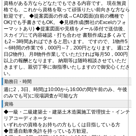
資格がある方ならどなたでもできる内容です。 現在無資
格でも、これから資格を取って頑張りたい前向きな方なら
歓迎です。 ◆提案図面の作成→CAD図面(自前の機種で
OK)でも手書きでもOK。 ◆見積作成(弊社のExcelのフォ
ーマットあり) ◆提案図面や見積をメール添付で送信後、
スカイプにて内容確認・打ち合わせ 書類作成は多くみて
も2～3時間あればできると思います。 ですので、1物件5
～6時間の作業で6，000円～7，200円となります。 週に2
日(2物件)、月8物件作業していただければ毎月50，000円
以上の報酬となります。 納期等は随時相談させていただ
きますし、親切丁寧に御指導いたしますので御安心くださ
い。
勤務日・時間
週に2，3日、時間は10:00から16:00の間(午前のみ、午後
のみでも可)に現場調査が可能な方
資格
◆一級・二級建築士・建築土木造園施工管理技士・インテ
リアコーディネーター
いずれかの資格をお持ちの方もしくは目指している方
◆普通自動車免許を持っている方歓迎。