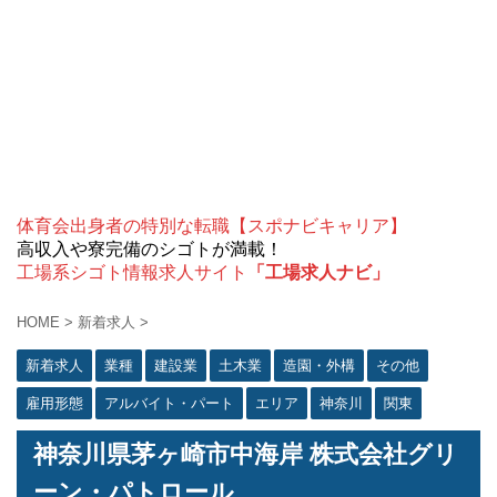
体育会出身者の特別な転職【スポナビキャリア】
高収入や寮完備のシゴトが満載！
工場系シゴト情報求人サイト
「工場求人ナビ」
HOME
>
新着求人
>
新着求人
業種
建設業
土木業
造園・外構
その他
雇用形態
アルバイト・パート
エリア
神奈川
関東
神奈川県茅ヶ崎市中海岸 株式会社グリ
ーン・パトロール