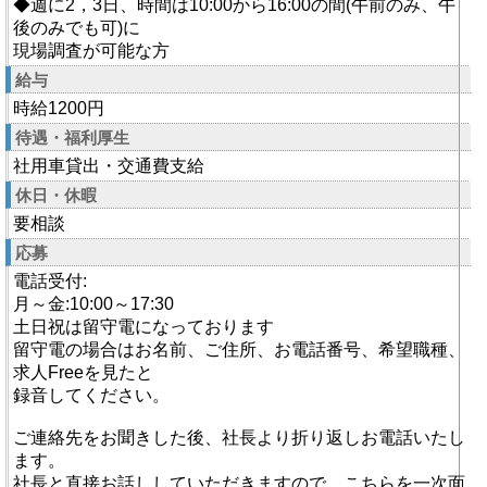
◆週に2，3日、時間は10:00から16:00の間(午前のみ、午
後のみでも可)に
現場調査が可能な方
給与
時給1200円
待遇・福利厚生
社用車貸出・交通費支給
休日・休暇
要相談
応募
電話受付:
月～金:10:00～17:30
土日祝は留守電になっております
留守電の場合はお名前、ご住所、お電話番号、希望職種、
求人Freeを見たと
録音してください。
ご連絡先をお聞きした後、社長より折り返しお電話いたし
ます。
社長と直接お話ししていただきますので、こちらを一次面