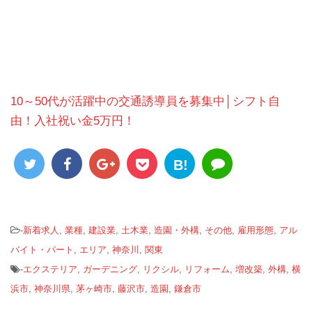
10～50代が活躍中の交通誘導員を募集中│シフト自
由！入社祝い金5万円！
B!
-
新着求人
,
業種
,
建設業
,
土木業
,
造園・外構
,
その他
,
雇用形態
,
アル
バイト・パート
,
エリア
,
神奈川
,
関東
-
エクステリア
,
ガーデニング
,
リクシル
,
リフォーム
,
増改築
,
外構
,
横
浜市
,
神奈川県
,
茅ヶ崎市
,
藤沢市
,
造園
,
鎌倉市