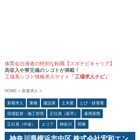
体育会出身者の特別な転職【スポナビキャリア】
高収入や寮完備のシゴトが満載！
工場系シゴト情報求人サイト
「工場求人ナビ」
HOME
>
新着求人
>
新着求人
業種
建設業
土木業
とび・鉄骨業
現場監督・施工管理
正社員（新卒）
雇用形態
正社員（中途）
エリア
神奈川
関東
神奈川県横浜市中区 株式会社宏和エン