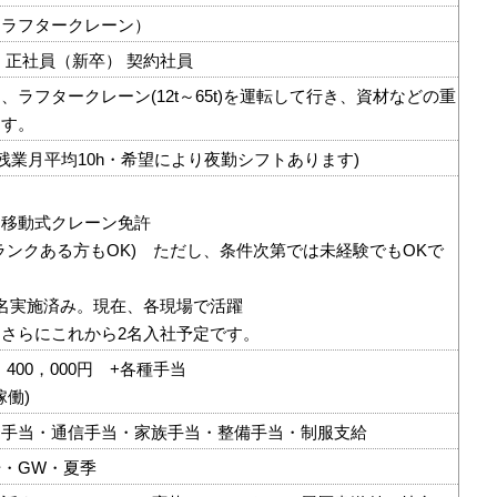
（ラフタークレーン）
 正社員（新卒） 契約社員
、ラフタークレーン(12t～65t)を運転して行き、資材などの重
ます。
00 (残業月平均10h・希望により夜勤シフトあります)
・移動式クレーン免許
ランクある方もOK) ただし、条件次第では未経験でもOKで
名実施済み。現在、各現場で活躍
さらにこれから2名入社予定です。
 400，000円 +各種手当
日稼働)
通手当・通信手当・家族手当・整備手当・制服支給
・GW・夏季