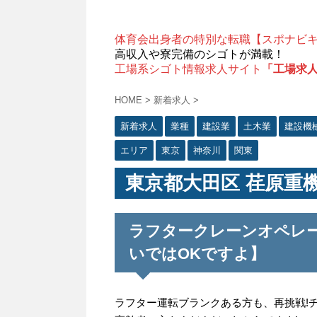
体育会出身者の特別な転職【スポナビ
高収入や寮完備のシゴトが満載！
工場系シゴト情報求人サイト
「工場求
HOME
>
新着求人
>
新着求人
業種
建設業
土木業
建設機
エリア
東京
神奈川
関東
東京都大田区 荏原重
ラフタークレーンオペレー
いではOKですよ】
ラフター運転ブランクある方も、再挑戦!チ