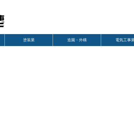
塗装業
造園・外構
電気工事