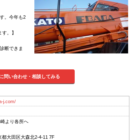
す。今年も2
ます。】
診断できま
に問い合わせ・相談してみる
a-j.com/
川崎より各所へ
東京都大田区大森北2-4-11 7F