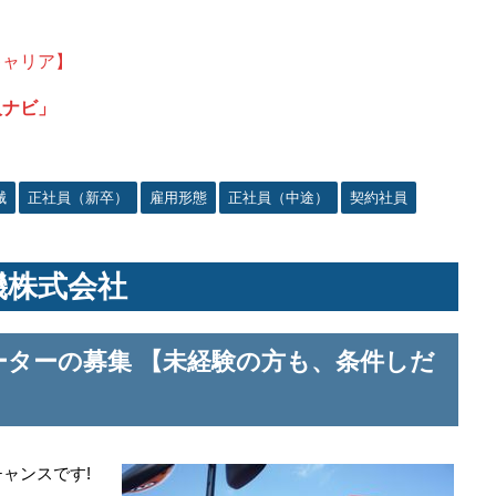
キャリア】
人ナビ」
械
正社員（新卒）
雇用形態
正社員（中途）
契約社員
機株式会社
ターの募集 【未経験の方も、条件しだ
ャンスです!