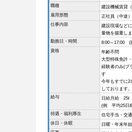
職種
建設機械賃貸
雇用形態
正社員（中途）
仕事内容
建設現場などに
量物を揚重し
勤務日・時間
8:00～17:
資格
年齢不問
大型特殊免許
経験者のみ(ブ
す
今年もすでに2
しております。
給与
日給月給 25t
(例 平均25
待遇・福利厚生
住宅手当・交
休日・休暇
日曜・年末年始