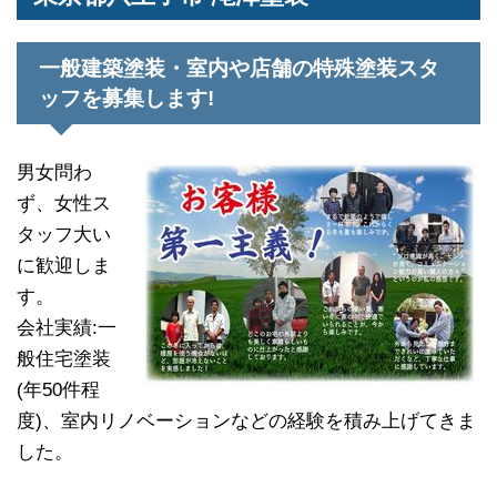
一般建築塗装・室内や店舗の特殊塗装スタ
ッフを募集します!
男女問わ
ず、女性ス
タッフ大い
に歓迎しま
す。
会社実績:一
般住宅塗装
(年50件程
度)、室内リノベーションなどの経験を積み上げてきま
した。