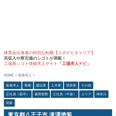
体育会出身者の特別な転職【スポナビキャリア】
高収入や寮完備のシゴトが満載！
工場系シゴト情報求人サイト
「工場求人ナビ」
HOME
>
新着求人
>
新着求人
業種
建設業
土木業
塗装業
その他
正社員（新卒）
雇用形態
正社員（中途）
エリア
神奈川
関東
東京都八王子市 滝澤塗装