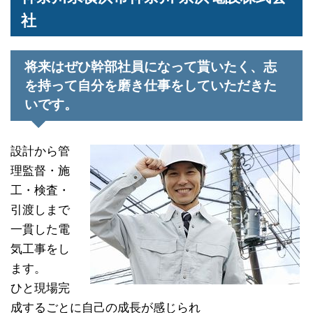
社
将来はぜひ幹部社員になって貰いたく、志
を持って自分を磨き仕事をしていただきた
いです。
設計から管
理監督・施
工・検査・
引渡しまで
一貫した電
気工事をし
ます。
ひと現場完
成するごとに自己の成長が感じられ