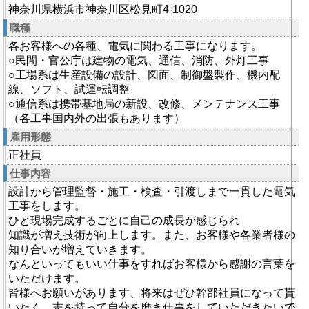
神奈川県横浜市神奈川区松見町4-1020
職種
各お客様への各種、電気に関わる工事になります。
○民間・官公庁は建物の電気、通信、消防、外灯工事
○工場系は生産設備の設計、図面、制御盤製作、機内配
線、ソフト、試運転調整
○通信系は携帯基地局の新設、改修、メンテナンス工事
（各工事国内外の出張もあります）
雇用形態
正社員
仕事内容
設計から管理監督・施工・検査・引渡しまで一貫した電気
工事をします。
ひと現場完成するごとに自己の成長が感じられ
知識が増え技術が向上します。また、お客様や各業者様の
知り合いが増えていきます。
なんといってもいい仕事をすればお客様から感謝の言葉を
いただけます。
皆様へお願いがあります、将来はぜひ幹部社員になって貰
いたく、志を持って自分を磨き仕事をしていただきたいで