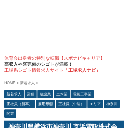
体育会出身者の特別な転職【スポナビキャリア】
高収入や寮完備のシゴトが満載！
工場系シゴト情報求人サイト
「工場求人ナビ」
HOME
>
新着求人
>
新着求人
業種
建設業
土木業
電気工事業
正社員（新卒）
雇用形態
正社員（中途）
エリア
神奈川
関東
神奈川県横浜市神奈川 京浜電設株式会