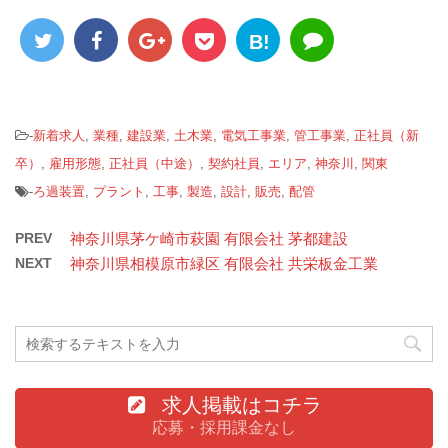
B!
-
新着求人
,
業種
,
建設業
,
土木業
,
電気工事業
,
管工事業
,
正社員（新
卒）
,
雇用形態
,
正社員（中途）
,
契約社員
,
エリア
,
神奈川
,
関東
-
ろ過装置
,
プラント
,
工事
,
製造
,
設計
,
販売
,
配管
PREV
神奈川県茅ケ崎市萩園 有限会社 茅都建設
NEXT
神奈川県相模原市緑区 有限会社 共栄板金工業
求人掲載はコチラ
応募・採用課金なし