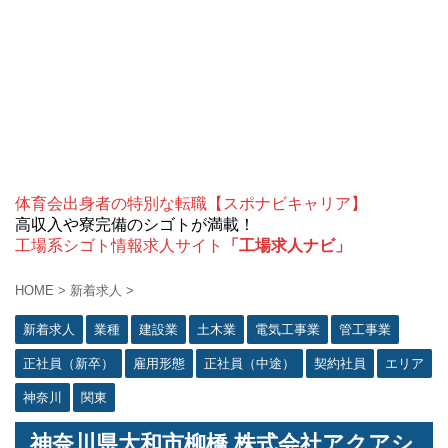
体育会出身者の特別な転職【スポナビキャリア】
高収入や寮完備のシゴトが満載！
工場系シゴト情報求人サイト
「工場求人ナビ」
HOME
>
新着求人
>
新着求人
業種
建設業
土木業
電気工事業
管工事業
正社員（新卒）
雇用形態
正社員（中途）
契約社員
エリア
神奈川
関東
神奈川県大和市柳橋 株式会社アクアシ