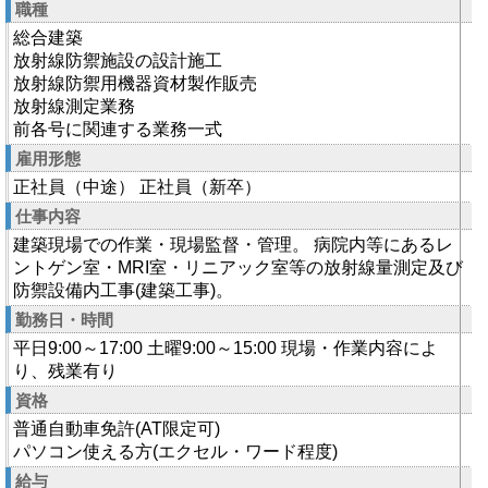
職種
総合建築
放射線防禦施設の設計施工
放射線防禦用機器資材製作販売
放射線測定業務
前各号に関連する業務一式
雇用形態
正社員（中途） 正社員（新卒）
仕事内容
建築現場での作業・現場監督・管理。 病院内等にあるレ
ントゲン室・MRI室・リニアック室等の放射線量測定及び
防禦設備内工事(建築工事)。
勤務日・時間
平日9:00～17:00 土曜9:00～15:00 現場・作業内容によ
り、残業有り
資格
普通自動車免許(AT限定可)
パソコン使える方(エクセル・ワード程度)
給与