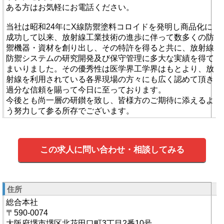
ある方はお気軽にお電話ください。
当社は昭和24年にX線防禦塗料コロイドを発明し商品化に
成功して以来、放射線工業技術の進歩に伴って数多くの防
禦機器・資材を創り出し、その特許を得ると共に、放射線
防禦システムの研究開発及び保守管理に多大な実績を得て
まいりました。その優秀性は医学界工学界はもとより、放
射線を利用されている各界現場の方々にも広く認めて頂き
過分な信頼を賜って今日に至っております。
今後とも尚一層の研鑚を致し、皆様方のご期待に添えるよ
う努力して参る所存でございます。
この求人に問い合わせ・相談してみる
住所
総合本社
〒590-0074
大阪府堺市堺区北花田口町3丁目2番10号