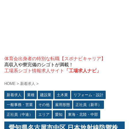
体育会出身者の特別な転職【スポナビキャリア】
高収入や寮完備のシゴトが満載！
工場系シゴト情報求人サイト
「工場求人ナビ」
HOME
>
新着求人
>
新着求人
業種
建設業
土木業
リフォーム・設計
一般事務・営業
その他
雇用形態
正社員（新卒）
正社員（中途）
エリア
愛知
東海・北陸・中部
愛知県名古屋市中区 日本放射線防禦株