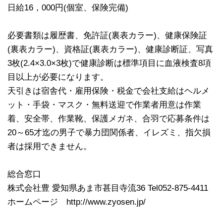
日給16，000円(個室、保険完備)
必要書類は履歴書、免許証(裏表カラー)、健康保険証
(裏表カラー)、資格証(裏表カラー)、健康診断証、写真
3枚(2.4×3.0×3枚)で健康診断は標準項目に血液検査8項
目以上が必要になります。
天引きは宿舎代・雇用保険・税金で会社支給はヘルメ
ット・手袋・マスク・無料送迎で作業者用意は作業
着、安全帯、作業靴、保護メガネ、合羽で応募条件は
20～65才迄の男子で暴力団関係者、イレズミ、指欠損
者は採用できません。
総合窓口
株式会社豊 愛知県あま市甚目寺流36 Tel052-875-4411
ホームページ http://www.zyosen.jp/