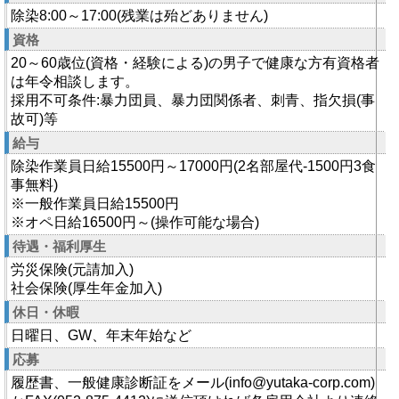
除染8:00～17:00(残業は殆どありません)
資格
20～60歳位(資格・経験による)の男子で健康な方有資格者
は年令相談します。
採用不可条件:暴力団員、暴力団関係者、刺青、指欠損(事
故可)等
給与
除染作業員日給15500円～17000円(2名部屋代-1500円3食
事無料)
※一般作業員日給15500円
※オペ日給16500円～(操作可能な場合)
待遇・福利厚生
労災保険(元請加入)
社会保険(厚生年金加入)
休日・休暇
日曜日、GW、年末年始など
応募
履歴書、一般健康診断証をメール(info@yutaka-corp.com)