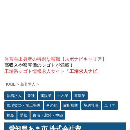
体育会出身者の特別な転職【スポナビキャリア】
高収入や寮完備のシゴトが満載！
工場系シゴト情報求人サイト
「工場求人ナビ」
HOME
>
新着求人
>
新着求人
業種
建設業
土木業
運送業
現場監督・施工管理
その他
雇用形態
契約社員
エリア
福島
愛知
東海・北陸・中部
愛知県あま市 株式会社豊