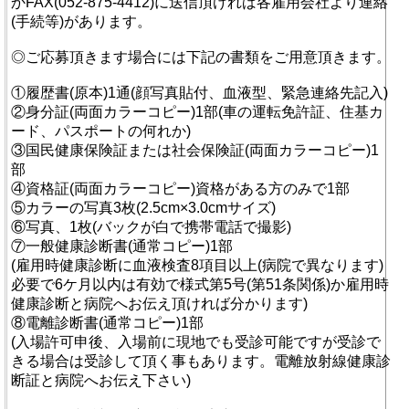
かFAX(052-875-4412)に送信頂ければ各雇用会社より連絡
(手続等)があります。
◎ご応募頂きます場合には下記の書類をご用意頂きます。
①履歴書(原本)1通(顔写真貼付、血液型、緊急連絡先記入)
②身分証(両面カラーコピー)1部(車の運転免許証、住基カ
ード、パスポートの何れか)
③国民健康保険証または社会保険証(両面カラーコピー)1
部
④資格証(両面カラーコピー)資格がある方のみで1部
⑤カラーの写真3枚(2.5cm×3.0cmサイズ)
⑥写真、1枚(バックが白で携帯電話で撮影)
⑦一般健康診断書(通常コピー)1部
(雇用時健康診断に血液検査8項目以上(病院で異なります)
必要で6ケ月以内は有効で様式第5号(第51条関係)か雇用時
健康診断と病院へお伝え頂ければ分かります)
⑧電離診断書(通常コピー)1部
(入場許可申後、入場前に現地でも受診可能ですが受診で
きる場合は受診して頂く事もあります。電離放射線健康診
断証と病院へお伝え下さい)