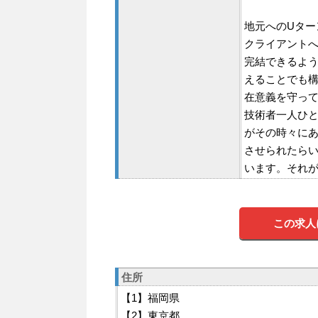
地元へのUタ
クライアントへ
完結できるよ
えることでも
在意義を守っ
技術者一人ひ
がその時々に
させられたら
います。それ
この求人
住所
【1】福岡県
【2】東京都