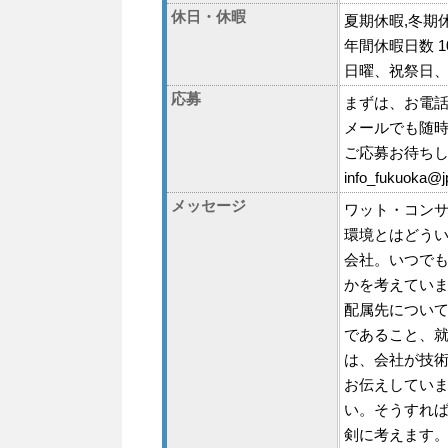
休日・休暇
夏期休暇,冬期休
年間休暇日数 1
日曜、祝祭日
応募
まずは、お電
メールでも随
ご応募お待ち
info_fukuoka@j
メッセージ
ワット・コン
環境とはどう
会社。いつで
かを考えてい
配属先につい
であること、
は、会社が技
お伝えしてい
い。そうすれ
剣に考えます