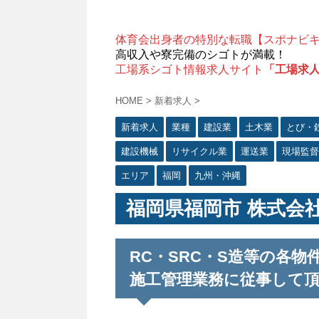
体育会出身者の特別な転職【スポナビ
高収入や寮完備のシゴトが満載！
工場系シゴト情報求人サイト
「工場求
HOME
>
新着求人
>
新着求人
業種
建設業
土木業
とび・
建設機械
リサイクル業
運送業
現場監督
エリア
福岡
九州・沖縄
福岡県福岡市 株式会
RC・SRC・S造等の各
施工管理業務に従事して