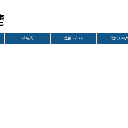
塗装業
造園・外構
電気工事