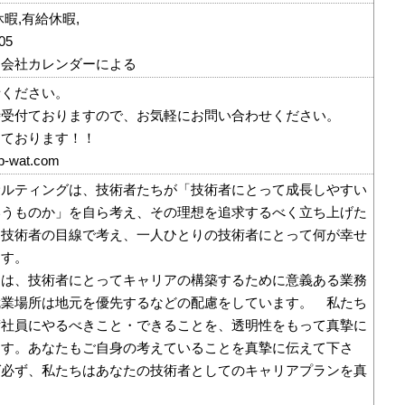
暇,有給休暇,
05
、会社カレンダーによる
話ください。
時受付ておりますので、お気軽にお問い合わせください。
しております！！
p-wat.com
サルティングは、技術者たちが「技術者にとって成長しやすい
いうものか」を自ら考え、その理想を追求するべく立ち上げた
も技術者の目線で考え、一人ひとりの技術者にとって何が幸せ
ます。
ては、技術者にとってキャリアの構築するために意義ある業務
就業場所は地元を優先するなどの配慮をしています。 私たち
術社員にやるべきこと・できることを、透明性をもって真摯に
ます。あなたもご自身の考えていることを真摯に伝えて下さ
ば必ず、私たちはあなたの技術者としてのキャリアプランを真
。