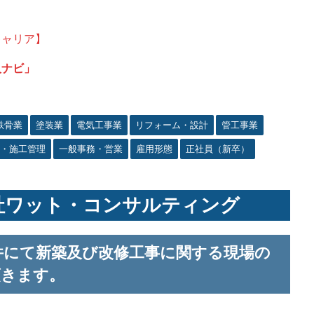
キャリア】
人ナビ」
鉄骨業
塗装業
電気工事業
リフォーム・設計
管工事業
・施工管理
一般事務・営業
雇用形態
正社員（新卒）
社ワット・コンサルティング
物件にて新築及び改修工事に関する現場の
頂きます。