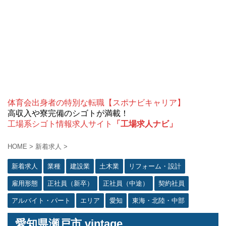
体育会出身者の特別な転職【スポナビキャリア】
高収入や寮完備のシゴトが満載！
工場系シゴト情報求人サイト
「工場求人ナビ」
HOME
>
新着求人
>
新着求人
業種
建設業
土木業
リフォーム・設計
雇用形態
正社員（新卒）
正社員（中途）
契約社員
アルバイト・パート
エリア
愛知
東海・北陸・中部
愛知県瀬戸市 vintage