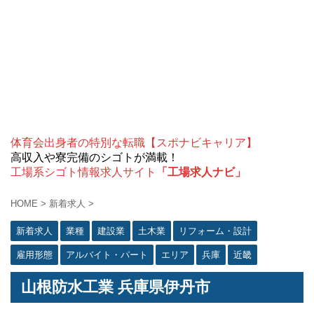
体育会出身者の特別な転職【スポナビキャリア】
高収入や寮完備のシゴトが満載！
工場系シゴト情報求人サイト
「工場求人ナビ」
HOME
>
新着求人
>
新着求人
業種
建設業
土木業
リフォーム・設計
雇用形態
アルバイト・パート
エリア
兵庫
近畿
山根防水工業 兵庫県伊丹市