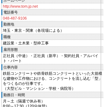
ホームページ
http://www.tom.jp.net
電話番号
048-487-9106
勤務地
埼玉・東京・関東（各現場による）
職種
建設業・土木業・型枠工事
雇用形態
正社員（中途）・正社員（新卒）・契約社員・アルバイ
ト・パート
仕事内容
鉄筋コンクリートや鉄骨鉄筋コンクリートといった大規模
な建物や工作物における、コンクリートを流し込む「型」
をつくるのが仕事です。
（大型ビル・マンション・学校・病院等）
勤務日・時間
月～土（隔週で休み有）
8:00～17:30（120分休憩）