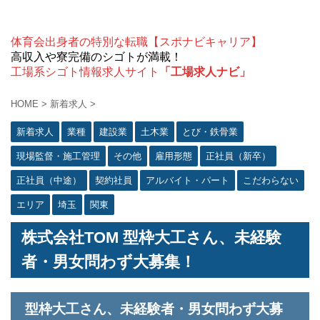
体育会出身者の特別な転職【スポナビキャリア】
高収入や寮完備のシゴトが満載！
工場系シゴト情報求人サイト
「工場求人ナビ」
HOME
>
新着求人
>
新着求人
業種
建設業
土木業
とび・鉄骨業
現場監督・施工管理
その他
雇用形態
正社員（新卒）
正社員（中途）
契約社員
アルバイト・パート
こだわらない
エリア
埼玉
関東
株式会社TOM 型枠大工さん、未経験
者・男女問わず大募集！
型枠大工さん、未経験者・男女問わず大募