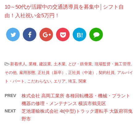
10～50代が活躍中の交通誘導員を募集中│シフト自
由！入社祝い金5万円！
B!
-
新着求人
,
業種
,
建設業
,
土木業
,
とび・鉄骨業
,
現場監督・施工管理
,
その他
,
雇用形態
,
正社員（新卒）
,
正社員（中途）
,
契約社員
,
アルバイ
ト・パート
,
こだわらない
,
エリア
,
埼玉
,
関東
PREV
株式会社 高岡工業所 各種回転機器・機械・プラント
機器の修理・メンテナンス 横浜市鶴見区
NEXT
芝池運輸株式会社 4t(中型)トラック運転手 大阪府羽曳
野市