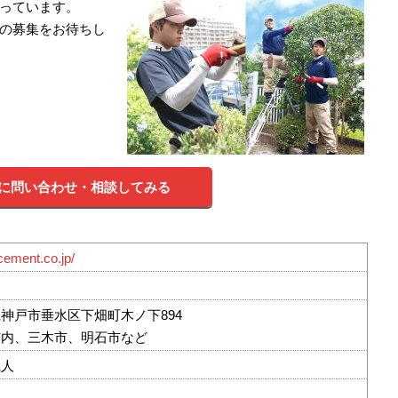
っています。
の募集をお待ちし
に問い合わせ・相談してみる
cement.co.jp/
神戸市垂水区下畑町木ノ下894
市内、三木市、明石市など
職人