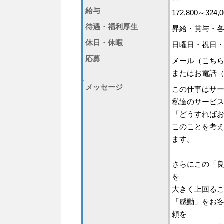
給与
172,800～3
待遇・福利厚生
昇給・賞与・
休日・休暇
日曜日・祝日
応募
メール（こちらからアクセ
またはお電話（07
メッセージ
この仕事はサ
私達のサービ
「どうすれば
このことを考
ます。
さらにこの「
を
大きく上回る
「感動」をお
頼を