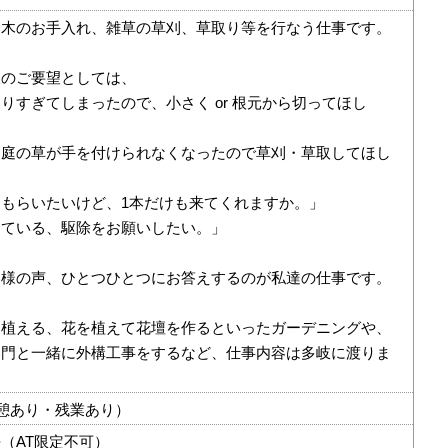
庭木のお手入れ、雑草の草刈、草取り等を行なう仕事です。
様のご要望としては、
りすぎてしまったので、小さく or 根元から切ってほし
ら庭の草が手を付けられなくなったので草刈・草取してほし
もらいたいけど、1本だけも来てくれますか。」
っている、駆除をお願いしたい。」
客様の声、ひとつひとつにお答えするのが私達の仕事です。
を植える、花を植えて花壇を作るといったガーデニングや、
部門と一緒に外構工事をするなど、仕事内容は多岐に渡りま
休憩あり・残業あり）
（AT限定不可）