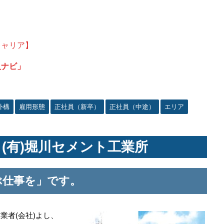
キャリア】
人ナビ」
外構
雇用形態
正社員（新卒）
正社員（中途）
エリア
店 (有)堀川セメント工業所
ぶ仕事を」です。
業者(会社)よし、