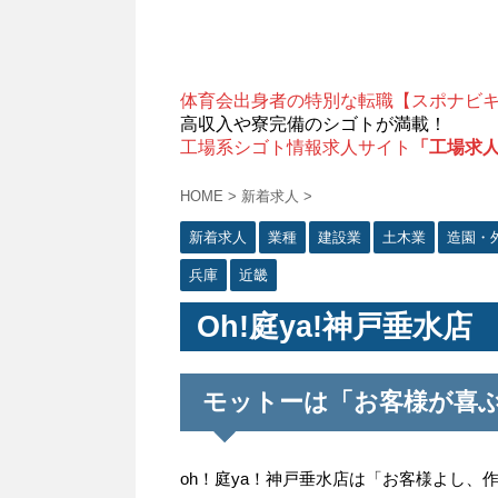
体育会出身者の特別な転職【スポナビ
高収入や寮完備のシゴトが満載！
工場系シゴト情報求人サイト
「工場求
HOME
>
新着求人
>
新着求人
業種
建設業
土木業
造園・
兵庫
近畿
Oh!庭ya!神戸垂水
モットーは「お客様が喜
oh！庭ya！神戸垂水店は「お客様よし、作