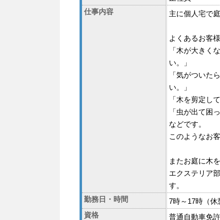
仕事内容
主に個人宅で
よくあるお客
「木が大きくな
い。」
「気がついた
い。」
「木を剪定して
「虫が出て困
などです。
このようなお
またお庭に木
エクステリア
す。
勤務日・時間
7時～17時（
資格
普通自動車免許