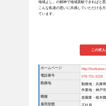
地域よし」の精神で地域貢献できればと思
こんな私達の思いに共感していただける方
ています。
この求人
ホームページ
http://horikawa-
電話番号
078-751-3228
勤務地
勤務地：兵庫県
作業地：神戸
職種
造園業・植木
雇用形態
正社員