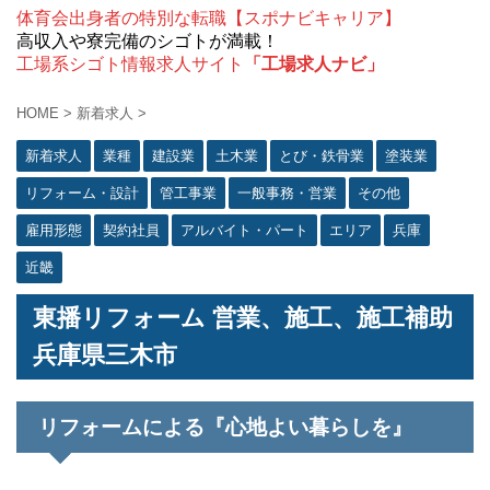
体育会出身者の特別な転職【スポナビキャリア】
高収入や寮完備のシゴトが満載！
工場系シゴト情報求人サイト
「工場求人ナビ」
HOME
>
新着求人
>
新着求人
業種
建設業
土木業
とび・鉄骨業
塗装業
リフォーム・設計
管工事業
一般事務・営業
その他
雇用形態
契約社員
アルバイト・パート
エリア
兵庫
近畿
東播リフォーム 営業、施工、施工補助
兵庫県三木市
リフォームによる『心地よい暮らしを』