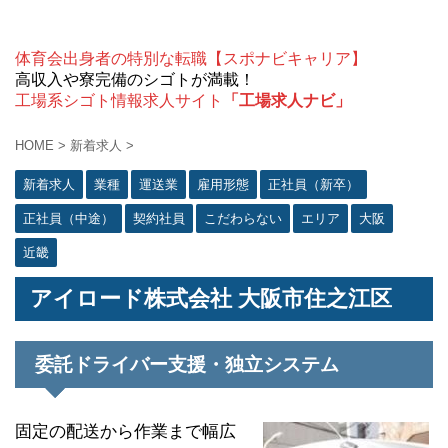
体育会出身者の特別な転職【スポナビキャリア】
高収入や寮完備のシゴトが満載！
工場系シゴト情報求人サイト
「工場求人ナビ」
HOME
>
新着求人
>
新着求人
業種
運送業
雇用形態
正社員（新卒）
正社員（中途）
契約社員
こだわらない
エリア
大阪
近畿
アイロード株式会社 大阪市住之江区
委託ドライバー支援・独立システム
固定の配送から作業まで幅広