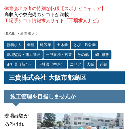
体育会出身者の特別な転職【スポナビキャリア】
高収入や寮完備のシゴトが満載！
工場系シゴト情報求人サイト
「工場求人ナビ」
HOME
>
新着求人
>
新着求人
業種
建設業
土木業
とび・鉄骨業
現場監督・施工管理
一般事務・営業
その他
雇用形態
正社員（新卒）
正社員（中途）
エリア
大阪
近畿
三貴株式会社 大阪市都島区
施工管理を目指しませんか
現場経験が
あるけれ