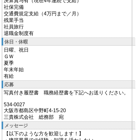
決算賞与有（現在4年連続で支給）
社保完備
交通費規定支給（4万円まで／月）
残業手当
社員旅行
退職金制度有
休日・休暇
日曜、祝日
ＧＷ
夏季
年末年始
有給
応募
写真付き履歴書 職務経歴書を下記へお送りください。
534-0027
大阪市都島区中野町4-15-20
三貴株式会社 総務部 宛
メッセージ
【以下のような方を歓迎します！】