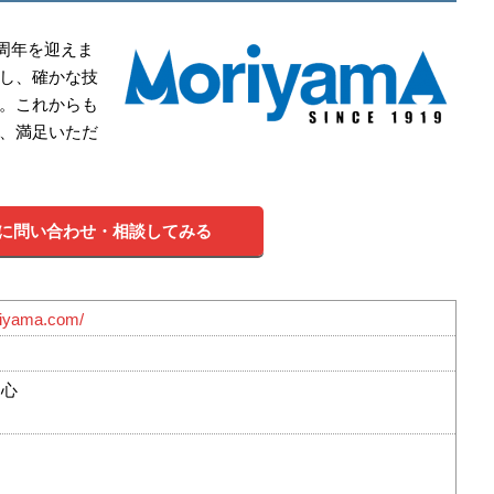
0周年を迎えま
し、確かな技
。これからも
、満足いただ
に問い合わせ・相談してみる
riyama.com/
中心
て