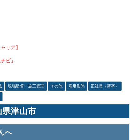
キャリア】
人ナビ」
械
現場監督・施工管理
その他
雇用形態
正社員（新卒）
山県津山市
んへ