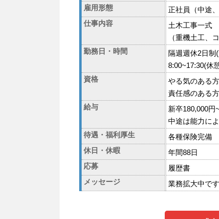
雇用形態
正社員（中途
仕事内容
土木工事一式
（重機土工、
勤務日・時間
隔週週休2日制(
8:00~17:30(
資格
やる気のある
責任感のある
給与
新卒180,000円
中途は能力により21
待遇・福利厚生
各種保険完備
休日・休暇
年間88日
応募
履歴書
メッセージ
業務拡大中で