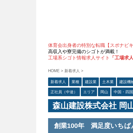
体育会出身者の特別な転職【スポナビ
高収入や寮完備のシゴトが満載！
工場系シゴト情報求人サイト
「工場求
HOME
>
新着求人
>
新着求人
業種
建設業
土木業
建設機
正社員（中途）
エリア
岡山
中国・四国
森山建設株式会社 岡
創業100年 満足度いちば