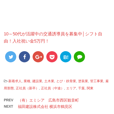
10～50代が活躍中の交通誘導員を募集中│シフト自
由！入社祝い金5万円！
B!
-
新着求人
,
業種
,
建設業
,
土木業
,
とび・鉄骨業
,
塗装業
,
管工事業
,
雇
用形態
,
正社員（新卒）
,
正社員（中途）
,
エリア
,
千葉
,
関東
PREV
（有）エミシア 広島市西区観音町
NEXT
福田建設株式会社 横浜市鶴見区