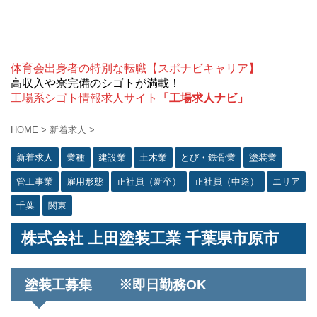
体育会出身者の特別な転職【スポナビキャリア】
高収入や寮完備のシゴトが満載！
工場系シゴト情報求人サイト
「工場求人ナビ」
HOME
>
新着求人
>
新着求人
業種
建設業
土木業
とび・鉄骨業
塗装業
管工事業
雇用形態
正社員（新卒）
正社員（中途）
エリア
千葉
関東
株式会社 上田塗装工業 千葉県市原市
塗装工募集 ※即日勤務OK