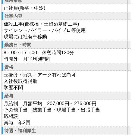
雇用形態
正社員(新卒・中途)
仕事内容
仮設工事(仮桟橋・土留め基礎工事)
サイレントパイラー・バイブロ等使用
現場には社有車移動
勤務日・時間
8：00～17：00 休憩時間120分
時間外 月平均5時間
資格
玉掛け・ガス・アーク有れば尚可
入社後取得補助
学歴不問
給与
月給制 月額平均 207,000円～276,000円
その他手当 残業手当・現場手当・出張手当
応相談
賞与 年2回
待遇・福利厚生