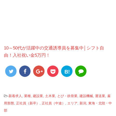
10～50代が活躍中の交通誘導員を募集中│シフト自
由！入社祝い金5万円！
B!
-
新着求人
,
業種
,
建設業
,
土木業
,
とび・鉄骨業
,
建設機械
,
運送業
,
雇
用形態
,
正社員（新卒）
,
正社員（中途）
,
エリア
,
新潟
,
東海・北陸・中
部