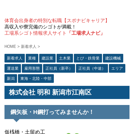
体育会出身者の特別な転職【スポナビキャリア】
高収入や寮完備のシゴトが満載！
工場系シゴト情報求人サイト
「工場求人ナビ」
HOME
>
新着求人
>
新着求人
業種
建設業
土木業
とび・鉄骨業
建設機械
運送業
雇用形態
正社員（新卒）
正社員（中途）
エリア
新潟
東海・北陸・中部
株式会社 明和 新潟市江南区
鋼矢板・H鋼打ってみませんか！
仮桟橋・土留め工