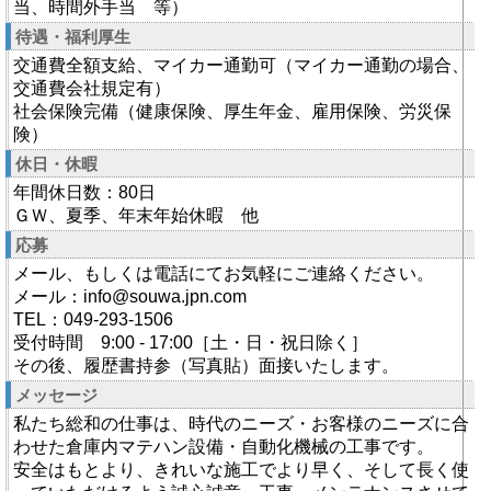
当、時間外手当 等）
待遇・福利厚生
交通費全額支給、マイカー通勤可（マイカー通勤の場合、
交通費会社規定有）
社会保険完備（健康保険、厚生年金、雇用保険、労災保
険）
休日・休暇
年間休日数：80日
ＧＷ、夏季、年末年始休暇 他
応募
メール、もしくは電話にてお気軽にご連絡ください。
メール：info@souwa.jpn.com
TEL：049-293-1506
受付時間 9:00 - 17:00［土・日・祝日除く］
その後、履歴書持参（写真貼）面接いたします。
メッセージ
私たち総和の仕事は、時代のニーズ・お客様のニーズに合
わせた倉庫内マテハン設備・自動化機械の工事です。
安全はもとより、きれいな施工でより早く、そして長く使