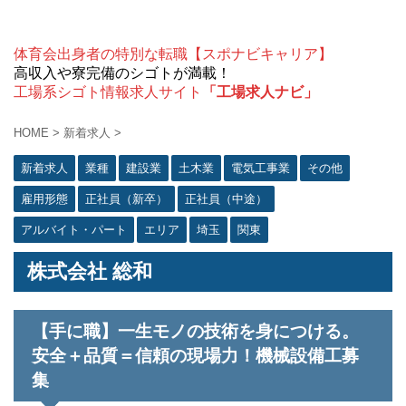
体育会出身者の特別な転職【スポナビキャリア】
高収入や寮完備のシゴトが満載！
工場系シゴト情報求人サイト
「工場求人ナビ」
HOME
>
新着求人
>
新着求人
業種
建設業
土木業
電気工事業
その他
雇用形態
正社員（新卒）
正社員（中途）
アルバイト・パート
エリア
埼玉
関東
株式会社 総和
【手に職】一生モノの技術を身につける。
安全＋品質＝信頼の現場力！機械設備工募
集