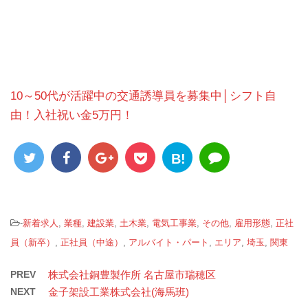
10～50代が活躍中の交通誘導員を募集中│シフト自
由！入社祝い金5万円！
B!
-
新着求人
,
業種
,
建設業
,
土木業
,
電気工事業
,
その他
,
雇用形態
,
正社
員（新卒）
,
正社員（中途）
,
アルバイト・パート
,
エリア
,
埼玉
,
関東
PREV
株式会社銅豊製作所 名古屋市瑞穂区
NEXT
金子架設工業株式会社(海馬班)