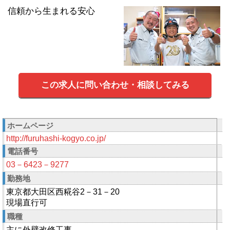
信頼から生まれる安心
この求人に問い合わせ・相談してみる
ホームページ
http://furuhashi-kogyo.co.jp/
電話番号
03－6423－9277
勤務地
東京都大田区西糀谷2－31－20
現場直行可
職種
主に外壁改修工事