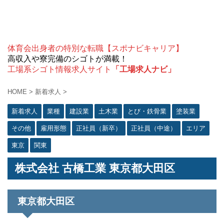
体育会出身者の特別な転職【スポナビキャリア】
高収入や寮完備のシゴトが満載！
工場系シゴト情報求人サイト
「工場求人ナビ」
HOME
>
新着求人
>
新着求人
業種
建設業
土木業
とび・鉄骨業
塗装業
その他
雇用形態
正社員（新卒）
正社員（中途）
エリア
東京
関東
株式会社 古橋工業 東京都大田区
東京都大田区