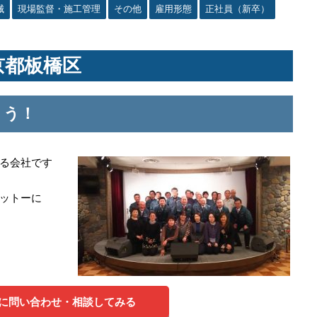
械
現場監督・施工管理
その他
雇用形態
正社員（新卒）
京都板橋区
ょう！
る会社です
ットーに
に問い合わせ・相談してみる