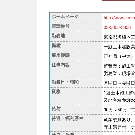
ホームページ
http://www.ten
電話番号
03-5968-3350
勤務地
東京都板橋区三園
職種
一般土木建設
雇用形態
正社員（中途
仕事内容
監督業：施工
労務業：現場
勤務日・時間
月曜日～金曜日
資格
1級土木施工監
及び各種免許
給与
30万～50万
待遇・福利厚生
就業規則あり
売上還元ボー