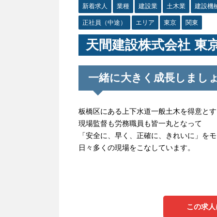
新着求人
業種
建設業
土木業
建設機
正社員（中途）
エリア
東京
関東
天間建設株式会社 東
一緒に大きく成長しまし
板橋区にある上下水道一般土木を得意とす
現場監督も労務職員も皆一丸となって
「安全に、早く、正確に、きれいに」をモ
日々多くの現場をこなしています。
この求人