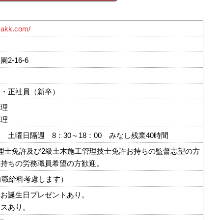
makk.com/
2-16-6
業
）・正社員（新卒）
管理
管理
 土曜日隔週 8：30～18：00 みなし残業40時間
理士免許及び2級土木施工管理技士免許お持ちの監督志望の方
お持ちの労務職員希望の方歓迎。
（前職給料考慮します）
。お誕生日プレゼントあり。
ナスあり。