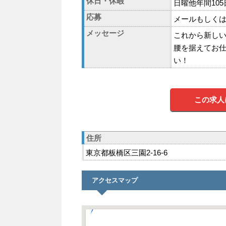
休日・休暇
日曜他年間105
応募
メールもしく
メッセージ
これから新し
腰を据えてお
い！
この求人
住所
東京都板橋区三園2-16-6
アクセスマップ