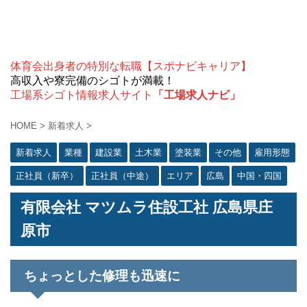
体育会出身者の特別な転職【スポナビキャリア】
高収入や寮完備のシゴトが満載！
工場系シゴト情報求人サイト
「工場求人ナビ」
HOME
>
新着求人
>
新着求人
業種
建設業
土木業
塗装業
その他
雇用形態
正社員（新卒）
正社員（中途）
エリア
広島
中国・四国
有限会社 マツムラ住設工社 広島県庄
原市
ちょっとした修理も迅速に