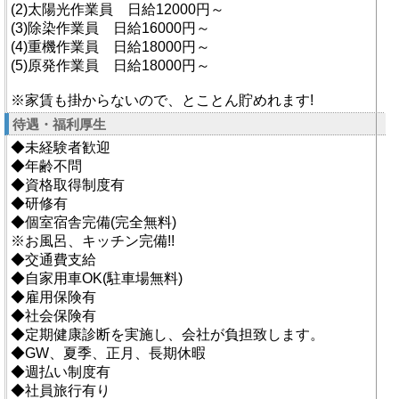
(2)太陽光作業員 日給12000円～
(3)除染作業員 日給16000円～
(4)重機作業員 日給18000円～
(5)原発作業員 日給18000円～
※家賃も掛からないので、とことん貯めれます!
待遇・福利厚生
◆未経験者歓迎
◆年齢不問
◆資格取得制度有
◆研修有
◆個室宿舎完備(完全無料)
※お風呂、キッチン完備!!
◆交通費支給
◆自家用車OK(駐車場無料)
◆雇用保険有
◆社会保険有
◆定期健康診断を実施し、会社が負担致します。
◆GW、夏季、正月、長期休暇
◆週払い制度有
◆社員旅行有り