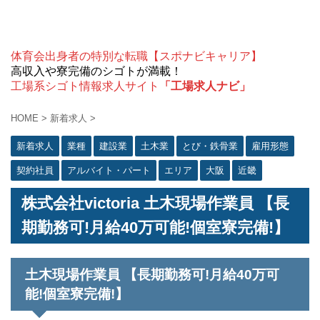
体育会出身者の特別な転職【スポナビキャリア】
高収入や寮完備のシゴトが満載！
工場系シゴト情報求人サイト
「工場求人ナビ」
HOME
>
新着求人
>
新着求人
業種
建設業
土木業
とび・鉄骨業
雇用形態
契約社員
アルバイト・パート
エリア
大阪
近畿
株式会社victoria 土木現場作業員 【長
期勤務可!月給40万可能!個室寮完備!】
土木現場作業員 【長期勤務可!月給40万可
能!個室寮完備!】