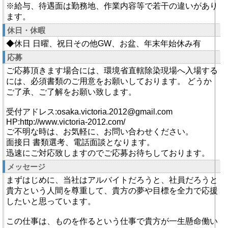
※給与、待遇面は勤務地、作業内容等で若干の違いがあり
ます。
休日・休暇
◆休日 日曜、祝日その他GW、お盆、年末年始休み有
応募
ご応募頂きます場合には、環境省直轄除染現場へ入場する
には、必須書類のご用意をお願いしております。 どうか
ご了承、ご了解をお願い致します。
受付アドレス:osaka.victoria.2012@gmail.com
HP:http://www.victoria-2012.com/
ご不明な時は、お気軽に、お問い合わせください。
面接日 書類選考、電話面談となります。
迅速にご対応致しますのでご応募お待ちしております。
メッセージ
まずはじめに、当社はアルバイトだろうと、社員だろうと
貴方という人間を尊重して、貴方の夢や目標を全力で応援
したいと思っています。
この仕事は、ものを作るという仕事で貴方が一生懸命働い