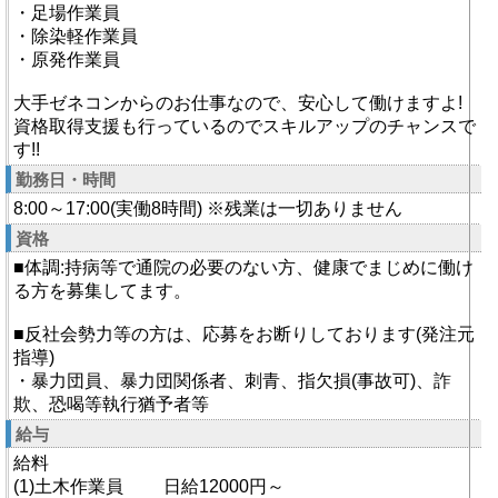
・足場作業員
・除染軽作業員
・原発作業員
大手ゼネコンからのお仕事なので、安心して働けますよ!
資格取得支援も行っているのでスキルアップのチャンスで
す!!
勤務日・時間
8:00～17:00(実働8時間) ※残業は一切ありません
資格
■体調:持病等で通院の必要のない方、健康でまじめに働け
る方を募集してます。
■反社会勢力等の方は、応募をお断りしております(発注元
指導)
・暴力団員、暴力団関係者、刺青、指欠損(事故可)、詐
欺、恐喝等執行猶予者等
給与
給料
(1)土木作業員 日給12000円～